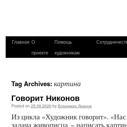
Главная
О
Помощь
Сотрудничест
проекте
художникам
картина
Tag Archives:
Говорит Никонов
Posted on
25.09.2020
by
Владимир Дианов
Из цикла «Художник говорит». «Нас 
задача живописца − написать карти