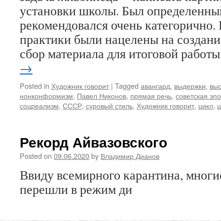
установки школы. Был определенный
рекомендовался очень категорично.
практики были нацелены на создани
сбор материала для итоговой работ
→
Posted in
Художник говорит
|
Tagged
авангард
,
выдержки
,
выс
нонконформизм
,
Павел Никонов
,
прямая речь
,
советская эп
соцреализм
,
СССР
,
суровый стиль
,
Художник говорит
,
цикл
,
ц
Рекорд Айвазовского
Posted on
09.06.2020
by
Владимир Дианов
Ввиду всемирного карантина, многи
перешли в режим ди