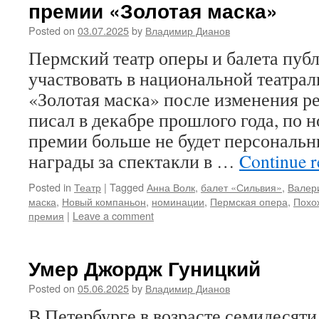
премии «Золотая маска»
Posted on
03.07.2025
by
Владимир Дианов
Пермский театр оперы и балета пуб
участвовать в национальной театра
«Золотая маска» после изменения ре
писал в декабре прошлого года, по 
премии больше не будет персональн
награды за спектакли в …
Continue 
Posted in
Театр
|
Tagged
Анна Волк
,
балет «Сильвия»
,
Валер
маска
,
Новый компаньон
,
номинации
,
Пермская опера
,
Похо
премия
|
Leave a comment
Умер Джордж Гуницкий
Posted on
05.06.2025
by
Владимир Дианов
В Петербурге в возрасте семидесяти