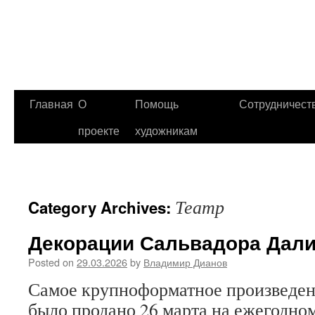
Главная
О
Помощь
Сотрудничест
проекте
художникам
Театр
Category Archives:
Декорации Сальвадора Дал
Posted on
29.03.2026
by
Владимир Дианов
Самое крупноформатное произведен
было продано 26 марта на ежегодно