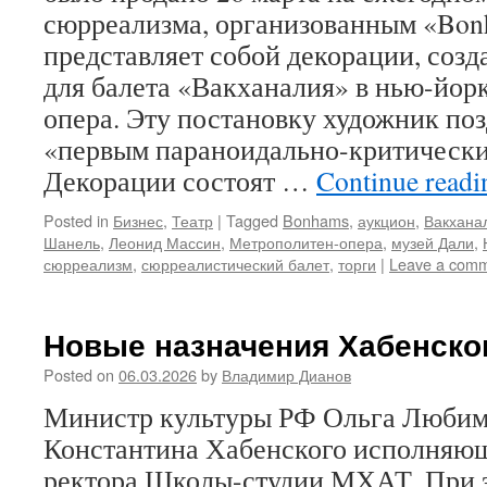
сюрреализма, организованным «Bon
представляет собой декорации, созд
для балета «Вакханалия» в нью-йор
опера. Эту постановку художник поз
«первым параноидально-критически
Декорации состоят …
Continue read
Posted in
Бизнес
,
Театр
|
Tagged
Bonhams
,
аукцион
,
Вакхана
Шанель
,
Леонид Массин
,
Метрополитен-опера
,
музей Дали
,
сюрреализм
,
сюрреалистический балет
,
торги
|
Leave a com
Новые назначения Хабенског
Posted on
06.03.2026
by
Владимир Дианов
Министр культуры РФ Ольга Любим
Константина Хабенского исполняю
ректора Школы-студии МХАТ. При 