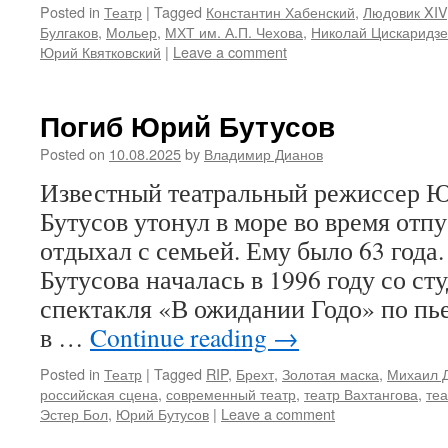
Posted in
Театр
|
Tagged
Константин Хабенский
,
Людовик XIV
Булгаков
,
Мольер
,
МХТ им. А.П. Чехова
,
Николай Цискаридзе
Юрий Квятковский
|
Leave a comment
Погиб Юрий Бутусов
Posted on
10.08.2025
by
Владимир Дианов
Известный театральный режиссер 
Бутусов утонул в море во время отпу
отдыхал с семьей. Ему было 63 года
Бутусова началась в 1996 году со ст
спектакля «В ожидании Годо» по пье
в …
Continue reading
→
Posted in
Театр
|
Tagged
RIP
,
Брехт
,
Золотая маска
,
Михаил 
российская сцена
,
современный театр
,
театр Вахтангова
,
те
Эстер Бол
,
Юрий Бутусов
|
Leave a comment