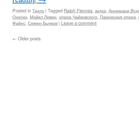
Posted in
Театр
|
Tagged
Ralph Fiennes
,
актер
,
Аннемари Вуд
Онегин
,
Майкл Левин
,
опера Чайковского
,
Парижская опера
,
Файнс
,
Семен Бычков
|
Leave a comment
←
Older posts