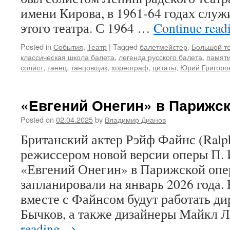
имени Кирова, в 1961-64 годах слу
этого театра. С 1964 …
Continue read
Posted in
События
,
Театр
|
Tagged
балетмейстер
,
Большой т
классическая школа балета
,
легенда русского балета
,
памяти
солист
,
танец
,
танцовщик
,
хореограф
,
цитаты
,
Юрий Григоро
«Евгений Онегин» в Парижс
Posted on
02.04.2025
by
Владимир Дианов
Британский актер Рэйф Файнс (Ralph
режиссером новой версии оперы П. 
«Евгений Онегин» в Парижской опе
запланировали на январь 2026 года.
вместе с Файнсом будут работать д
Бычков, а также дизайнеры Майкл
reading
→