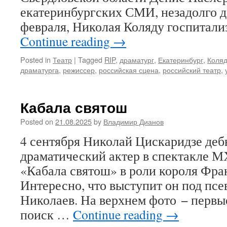
екатеринбургских СМИ, незадолго д
февраля, Николая Коляду госпитали
Continue reading
→
Posted in
Театр
|
Tagged
RIP
,
драматург
,
Екатеринбург
,
Коляд
драматурга
,
режиссер
,
российская сцена
,
российский театр
,
Кабала святош
Posted on
21.08.2025
by
Владимир Дианов
4 сентября Николай Цискаридзе деб
драматический актер в спектакле МХ
«Кабала святош» в роли короля Фр
Интересно, что выступит он под п
Николаев. На верхнем фото − первы
поиск …
Continue reading
→