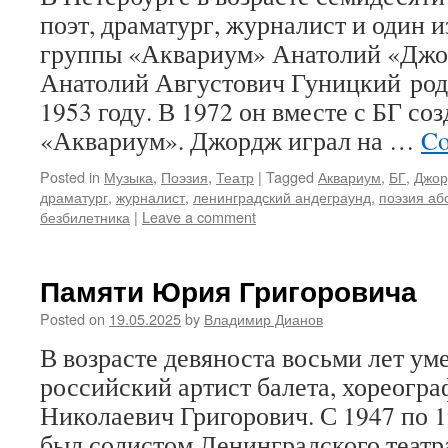
поэт, драматург, журналист и один и
группы «Аквариум» Анатолий «Джо
Анатолий Августович Гуницкий род
1953 году. В 1972 он вместе с БГ со
«Аквариум». Джордж играл на …
Co
Posted in
Музыка
,
Поэзия
,
Театр
|
Tagged
Аквариум
,
БГ
,
Джор
драматург
,
журналист
,
ленинградский андеграунд
,
поэзия аб
безбилетника
|
Leave a comment
Памяти Юрия Григоровича
Posted on
19.05.2025
by
Владимир Дианов
В возрасте девяноста восьми лет у
российский артист балета, хореогр
Николаевич Григорович. С 1947 по 
был солистом Ленинградского театр