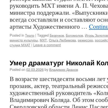
руководить МХТ имени А. П. Чехова
министра поддержали. «Выпускник
всегда составляли и составляют ос
артисты Художественного …
Contin
Posted in
Театр
|
Tagged
Безруков
,
Богомолов
,
Игорь Золото
министр культуры
,
МХТ
,
Ольга Любимова
,
режиссер
,
российс
студия МХАТ
|
Leave a comment
Умер драматург Николай Ко
Posted on
02.03.2026
by
Владимир Дианов
В возрасте шестидесяти восьми лет 
прозаик, актер, театральный режиссе
художественный руководитель «Кол
Владимирович Коляда. Об этом соо
Свердловской области Денис Пасле