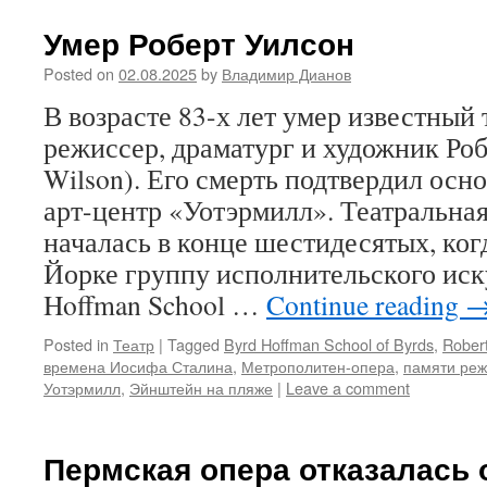
Умер Роберт Уилсон
Posted on
02.08.2025
by
Владимир Дианов
В возрасте 83-х лет умер известный
режиссер, драматург и художник Роб
Wilson). Его смерть подтвердил ос
арт-центр «Уотэрмилл». Театральна
началась в конце шестидесятых, ког
Йорке группу исполнительского иск
Hoffman School …
Continue reading
Posted in
Театр
|
Tagged
Byrd Hoffman School of Byrds
,
Rober
времена Иосифа Сталина
,
Метрополитен-опера
,
памяти реж
Уотэрмилл
,
Эйнштейн на пляже
|
Leave a comment
Пермская опера отказалась о