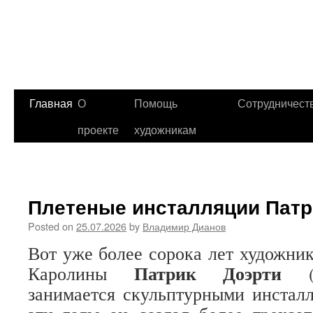
Главная
О
Помощь
Сотрудничест
проекте
художникам
Плетеные инсталляции Патр
Posted on
25.07.2026
by
Владимир Дианов
Вот уже более сорока лет художник
Патрик Доэрти
Каролины
(Pa
занимается скульптурными инсталл