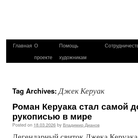
Главная
О
Помощь
Сотрудничест
проекте
художникам
Джек Керуак
Tag Archives:
Роман Керуака стал самой д
рукописью в мире
Posted on
18.03.2026
by
Владимир Дианов
Легендарный свиток Джека Керуака