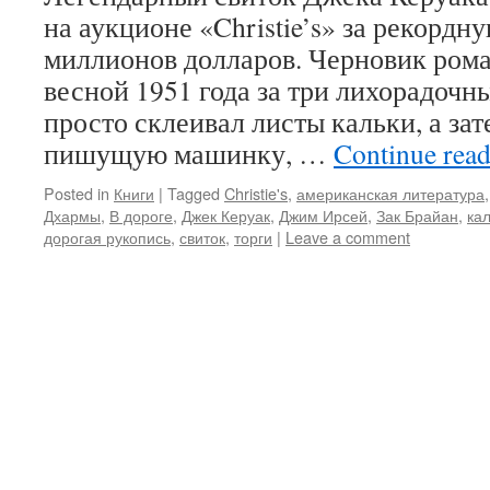
на аукционе «Christie’s» за рекордн
миллионов долларов. Черновик ром
весной 1951 года за три лихорадочн
просто склеивал листы кальки, а зат
пишущую машинку, …
Continue rea
Posted in
Книги
|
Tagged
Christie's
,
американская литература
Дхармы
,
В дороге
,
Джек Керуак
,
Джим Ирсей
,
Зак Брайан
,
ка
дорогая рукопись
,
свиток
,
торги
|
Leave a comment