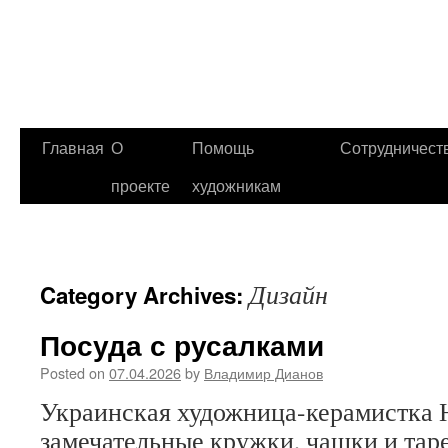
Главная
О
Помощь
Сотрудничест
проекте
художникам
Дизайн
Category Archives:
Посуда с русалками
Posted on
07.04.2026
by
Владимир Дианов
Украинская художница-керамистка 
замечательные кружки, чашки и тар