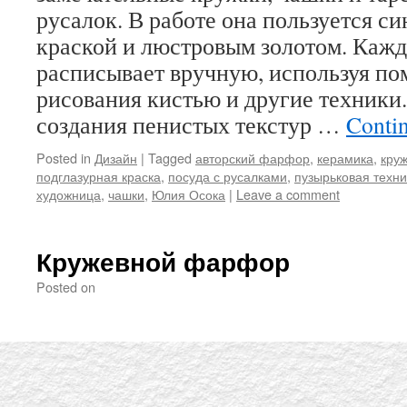
русалок. В работе она пользуется с
краской и люстровым золотом. Кажд
расписывает вручную, используя п
рисования кистью и другие техники
создания пенистых текстур …
Conti
Posted in
Дизайн
|
Tagged
авторский фарфор
,
керамика
,
кру
подглазурная краска
,
посуда с русалками
,
пузырьковая техни
художница
,
чашки
,
Юлия Осока
|
Leave a comment
Кружевной фарфор
Posted on