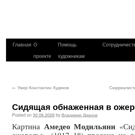
Главная
О
Помощь
Сотрудничест
проекте
художникам
←
Умер Константин Худяков
Сюрреалисти
Сидящая обнаженная в оже
Posted on
30.06.2026
by
Владимир Дианов
Амедео Модильяни
Картина
«Сид