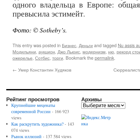
одного владельца в Европе: обща
превысила эстимейт.
Фото: © Sotheby’s.
This entry was posted in
Бизнес
,
Деньги
and tagged
Nu assis au
Модильяни
,
аукцион
,
Джо Льюис
,
модернизм
,
ню
,
рекорд сто
ожерелье
,
Сотбис
,
торги
. Bookmark the
permalink
.
←
Умер Константин Худяков
Сюрреалисти
Рейтинг просмотров
Архивы
Крупнейшие меценаты
современной России
- 166 923
views
Как раскрутить художника?
- 143
074 views
Рынок иллюзий
- 137 584 views