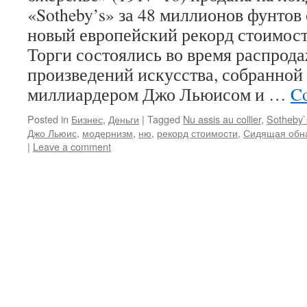
«Sotheby’s» за 48 миллионов фунтов
новый европейский рекорд стоимости
Торги состоялись во время распрод
произведений искусства, собранной
миллиардером Джо Льюисом и …
Co
Posted in
Бизнес
,
Деньги
|
Tagged
Nu assis au collier
,
Sotheby`
Джо Льюис
,
модернизм
,
ню
,
рекорд стоимости
,
Сидящая обн
|
Leave a comment