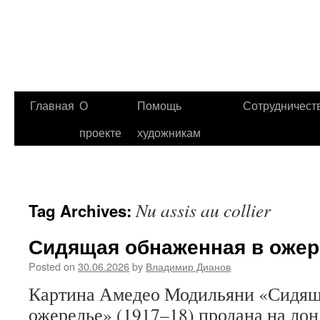
Главная
О
Помощь
Сотрудничест
проекте
художникам
Nu assis au collier
Tag Archives:
Сидящая обнаженная в оже
Posted on
30.06.2026
by
Владимир Дианов
Картина Амедео Модильяни «Сидящ
ожерелье» (1917–18) продана на ло