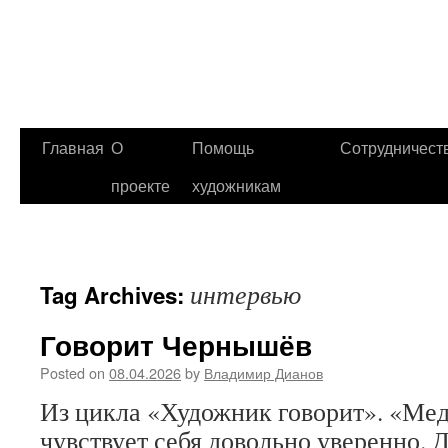
Главная
О
Помощь
Сотрудничест
проекте
художникам
интервью
Tag Archives:
Говорит Чернышёв
Posted on
08.04.2026
by
Владимир Дианов
Из цикла «Художник говорит». «Мед
чувствует себя довольно уверенно. 