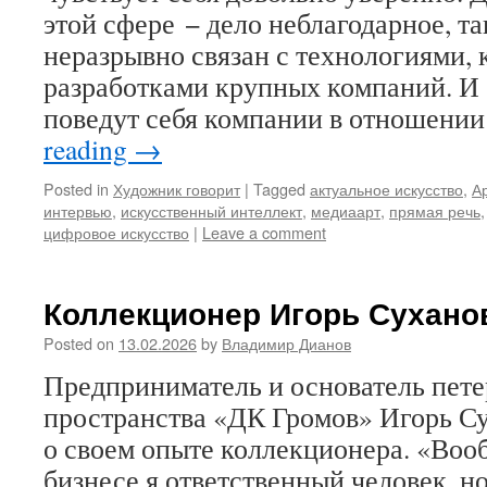
этой сфере − дело неблагодарное, та
неразрывно связан с технологиями, 
разработками крупных компаний. И 
поведут себя компании в отношени
reading
→
Posted in
Художник говорит
|
Tagged
актуальное искусство
,
А
интервью
,
искусственный интеллект
,
медиаарт
,
прямая речь
цифровое искусство
|
Leave a comment
Коллекционер Игорь Сухано
Posted on
13.02.2026
by
Владимир Дианов
Предприниматель и основатель пете
пространства «ДК Громов» Игорь Су
о своем опыте коллекционера. «Вооб
бизнесе я ответственный человек, н