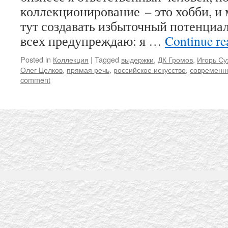
коллекционирование − это хобби, и 
тут создавать избыточный потенциал
всех предупреждаю: я …
Continue r
Posted in
Коллекция
|
Tagged
выдержки
,
ДК Громов
,
Игорь Су
Олег Целков
,
прямая речь
,
российское искусство
,
современно
comment