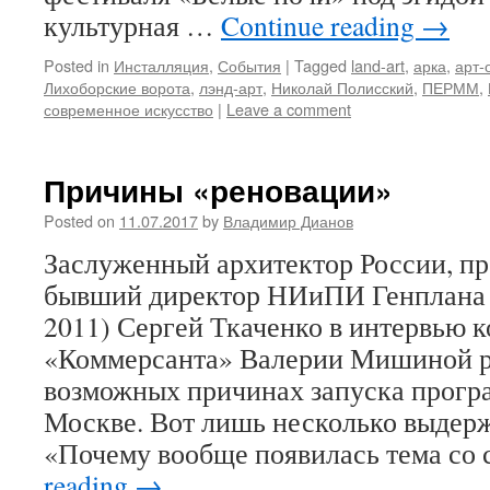
культурная …
Continue reading
→
Posted in
Инсталляция
,
События
|
Tagged
land-art
,
арка
,
арт-
Лихоборские ворота
,
лэнд-арт
,
Николай Полисский
,
ПЕРММ
,
современное искусство
|
Leave a comment
Причины «реновации»
Posted on
11.07.2017
by
Владимир Дианов
Заслуженный архитектор России, п
бывший директор НИиПИ Генплана
2011) Сергей Ткаченко в интервью 
«Коммерсанта» Валерии Мишиной р
возможных причинах запуска прогр
Москве. Вот лишь несколько выдерж
«Почему вообще появилась тема со
reading
→