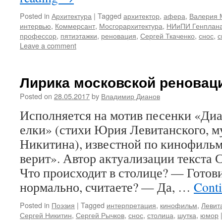
Posted in
Архитектура
|
Tagged
архитектор
,
афера
,
Валерия
интервью
,
Коммерсант
,
Мосгорархитектура
,
НИиПИ Генплан
профессор
,
пятиэтажки
,
реновация
,
Сергей Ткаченко
,
снос
,
с
Leave a comment
Лирика московской реновац
Posted on
28.05.2017
by
Владимир Дианов
Исполняется на мотив песенки «Диа
елки» (стихи Юрия Левитанского, м
Никитина), известной по кинофильм
верит». Автор актуализации текста 
Что происходит в столице? — Готов
нормально, считаете? — Да, …
Cont
Posted in
Поэзия
|
Tagged
интерпретация
,
кинофильм
,
Левит
Сергей Никитин
,
Сергей Рычков
,
снос
,
столица
,
шутка
,
юмор