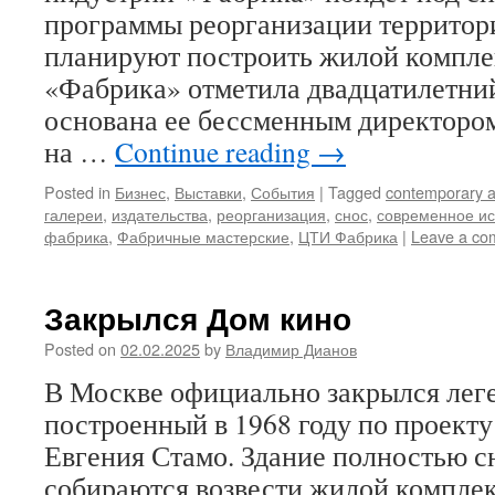
программы реорганизации территори
планируют построить жилой комплек
«Фабрика» отметила двадцатилетни
основана ее бессменным директор
на …
Continue reading
→
Posted in
Бизнес
,
Выставки
,
События
|
Tagged
contemporary a
галереи
,
издательства
,
реорганизация
,
снос
,
современное ис
фабрика
,
Фабричные мастерские
,
ЦТИ Фабрика
|
Leave a co
Закрылся Дом кино
Posted on
02.02.2025
by
Владимир Дианов
В Москве официально закрылся лег
построенный в 1968 году по проекту
Евгения Стамо. Здание полностью сн
собираются возвести жилой компле