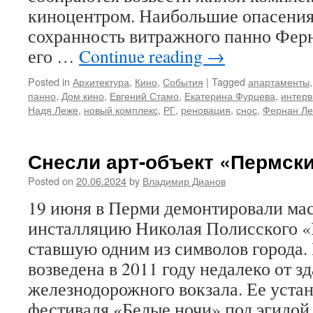
киноцентром. Наибольшие опасения
сохранность витражного панно Фер
его …
Continue reading
→
Posted in
Архитектура
,
Кино
,
События
|
Tagged
апартаменты
панно
,
Дом кино
,
Евгений Стамо
,
Екатерина Фурцева
,
интер
Надя Леже
,
новый комплекс
,
РГ
,
реновация
,
снос
,
Фернан Л
Снесли арт-объект «Пермски
Posted on
20.06.2024
by
Владимир Дианов
19 июня в Перми демонтировали м
инсталляцию Николая Полисского «
ставшую одним из символов города.
возведена в 2011 году недалеко от з
железнодорожного вокзала. Ее уста
фестиваля «Белые ночи» под эгидой