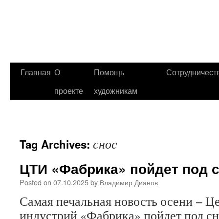
Главная
О
Помощь
Сотрудничест
проекте
художникам
снос
Tag Archives:
ЦТИ «Фабрика» пойдет под 
Posted on
07.10.2025
by
Владимир Дианов
Самая печальная новость осени − Ц
индустрий «Фабрика» пойдет под сн