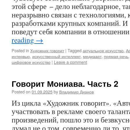
этой сфере − дело неблагодарное, та
неразрывно связан с технологиями, 
разработками крупных компаний. И 
поведут себя компании в отношени
reading
→
Posted in
Художник говорит
|
Tagged
актуальное искусство
,
А
интервью
,
искусственный интеллект
,
медиаарт
,
прямая речь
цифровое искусство
|
Leave a comment
Говорит Мониава. Часть 2
Posted on
01.09.2025
by
Владимир Дианов
Из цикла «Художник говорит». «Авт
участвовать в рекламе своего талант
произведений, пошло это и безвкус
думал не о том, современно ли то, чт