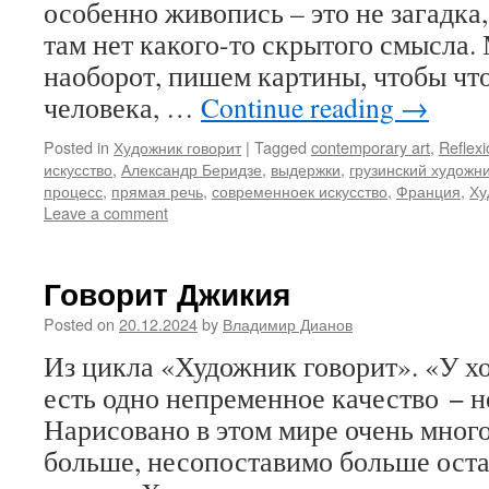
особенно живопись – это не загадка,
там нет какого-то скрытого смысла.
наоборот, пишем картины, чтобы что
человека, …
Continue reading
→
Posted in
Художник говорит
|
Tagged
contemporary art
,
Reflexi
искусство
,
Александр Беридзе
,
выдержки
,
грузинский художн
процесс
,
прямая речь
,
современноек искусство
,
Франция
,
Ху
Leave a comment
Говорит Джикия
Posted on
20.12.2024
by
Владимир Дианов
Из цикла «Художник говорит». «У х
есть одно непременное качество − 
Нарисовано в этом мире очень много
больше, несопоставимо больше оста