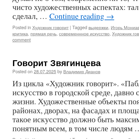
чисто художественных аспектах: тал
сделал, …
Continue reading
→
Posted in
Художник говорит
|
Tagged
выдержки
,
Игорь Мониа
критика
,
прямая речь
,
современнное искусство
,
Художник го
comment
Говорит Звягинцева
Posted on
28.07.2025
by
Владимир Дианов
Из цикла «Художник говорит». «Паб
искусство в городской среде, давно
жизни. Художественные объекты по
районах, дворах, на фасадах и площ
такое искусство должно быть макси
понятным всем, в том числе людям