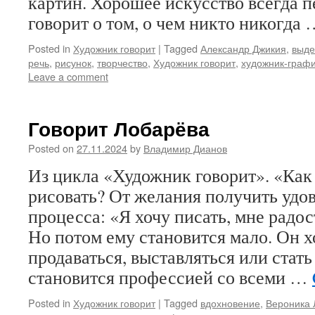
картин. Хорошее искусство всегда 
говорит о том, о чем никто никогда
Posted in
Художник говорит
|
Tagged
Александр Джикия
,
выде
речь
,
рисунок
,
творчество
,
Художник говорит
,
художник-граф
Leave a comment
Говорит Лобарёва
Posted on
27.11.2024
by
Владимир Дианов
Из цикла «Художник говорит». «Как
рисовать? От желания получить удов
процесса: «Я хочу писать, мне радос
Но потом ему становится мало. Он 
продаваться, выставляться или стат
становится профессией со всеми …
Posted in
Художник говорит
|
Tagged
вдохновение
,
Вероника 