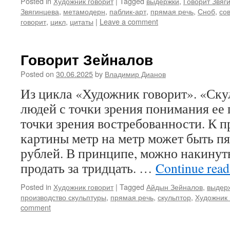
Posted in
Художник говорит
|
Tagged
выдержки
,
Говорит Звяг
Звягинцева
,
метамодерн
,
паблик-арт
,
прямая речь
,
Сноб
,
со
говорит
,
цикл
,
цитаты
|
Leave a comment
Говорит Зейналов
Posted on
30.06.2025
by
Владимир Дианов
Из цикла «Художник говорит». «Ску
людей с точки зрения понимания ее 
точки зрения востребованности. К п
картины метр на метр может быть п
рублей. В принципе, можно накинут
продать за тридцать. …
Continue rea
Posted in
Художник говорит
|
Tagged
Айдын Зейналов
,
выдер
производство скульптуры
,
прямая речь
,
скульптор
,
Художник 
comment