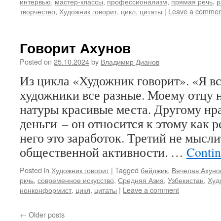
интервью
,
мастер-классы
,
профессионализм
,
прямая речь
,
р
творчество
,
Художник говорит
,
цикл
,
цитаты
|
Leave a commen
Говорит Ахунов
Posted on
25.10.2024
by
Владимир Дианов
Из цикла «Художник говорит». «Я вс
художники все разные. Моему отцу н
натуры красивые места. Другому нр
деньги − он относится к этому как 
него это заработок. Третий не мысли
общественной активности. …
Contin
Posted in
Художник говорит
|
Tagged
бейджик
,
Вячелав Ахуно
ркчь
,
современное искусство
,
Средняя Азия
,
Узбекистан
,
Худ
нонконформист
,
цикл
,
цитаты
|
Leave a comment
←
Older posts