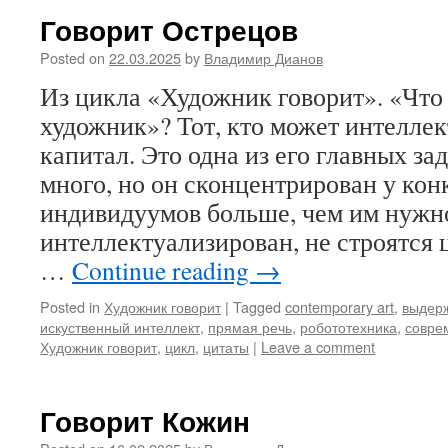
Говорит Острецов
Posted on
22.03.2025
by
Владимир Дианов
Из цикла «Художник говорит». «Что
художник»? Тот, кто может интелле
капитал. Это одна из его главных за
много, но он сконцентрирован у ко
индивидуумов больше, чем им нужно
интеллектуализирован, не строятся
…
Continue reading
→
Posted in
Художник говорит
|
Tagged
contemporary art
,
выдер
искуственный интеллект
,
прямая речь
,
робототехника
,
совре
Художник говорит
,
цикл
,
цитаты
|
Leave a comment
Говорит Кожин