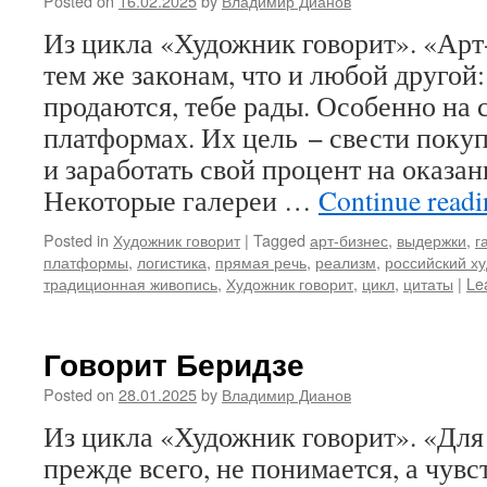
Posted on
16.02.2025
by
Владимир Дианов
Из цикла «Художник говорит». «Арт
тем же законам, что и любой другой:
продаются, тебе рады. Особенно на
платформах. Их цель − свести поку
и заработать свой процент на оказан
Некоторые галереи …
Continue read
Posted in
Художник говорит
|
Tagged
арт-бизнес
,
выдержки
,
г
платформы
,
логистика
,
прямая речь
,
реализм
,
российский х
традиционная живопись
,
Художник говорит
,
цикл
,
цитаты
|
Le
Говорит Беридзе
Posted on
28.01.2025
by
Владимир Дианов
Из цикла «Художник говорит». «Для
прежде всего, не понимается, а чувс