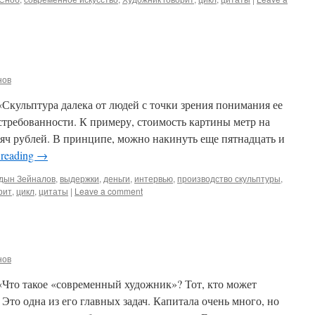
нов
Скульптура далека от людей с точки зрения понимания ее
остребованности. К примеру, стоимость картины метр на
яч рублей. В принципе, можно накинуть еще пятнадцать и
 reading
→
дын Зейналов
,
выдержки
,
деньги
,
интервью
,
производство скульптуры
,
рит
,
цикл
,
цитаты
|
Leave a comment
нов
«Что такое «современный художник»? Тот, кто может
Это одна из его главных задач. Капитала очень много, но