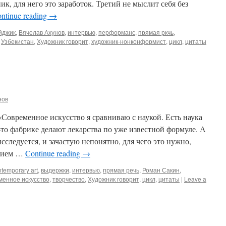
ик, для него это заработок. Третий не мыслит себя без
ntinue reading
→
йджик
,
Вячелав Ахунов
,
интервью
,
перформанс
,
прямая ркчь
,
,
Узбекистан
,
Художник говорит
,
художник-нонконформист
,
цикл
,
цитаты
нов
Современное искусство я сравниваю с наукой. Есть наука
-то фабрике делают лекарства по уже известной формуле. А
исследуется, и зачастую непонятно, для чего это нужно,
анием …
Continue reading
→
ntemporary art
,
выдержки
,
интервью
,
прямая речь
,
Роман Сакин
,
менное искусство
,
творчество
,
Художник говорит
,
цикл
,
цитаты
|
Leave a