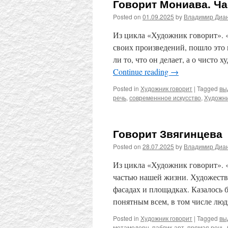
Говорит Мониава. Ча
Posted on
01.09.2025
by
Владимир Диа
Из цикла «Художник говорит». «
своих произведений, пошло это 
ли то, что он делает, а о чисто
Continue reading
→
Posted in
Художник говорит
|
Tagged
вы
речь
,
современнное искусство
,
Художни
Говорит Звягинцева
Posted on
28.07.2025
by
Владимир Диа
Из цикла «Художник говорит». «
частью нашей жизни. Художеств
фасадах и площадках. Казалось 
понятным всем, в том числе л
Posted in
Художник говорит
|
Tagged
вы
метамодерн
,
паблик-арт
,
прямая речь
,