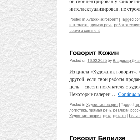
он сконцентрирован у конкретн
интеллектуализирован, не стро
Posted in
Художник говорит
|
Tagged
co
интеллект
,
прямая речь
,
робототехник
Leave a comment
Говорит Кожин
Posted on
16.02.2025
by
Владимир Диа
Из цикла «Художник говорит». «
другой: если твои работы прода
цель − свести покупателя с худо
Некоторые галереи …
Continue 
Posted in
Художник говорит
|
Tagged
ар
логистика
,
прямая речь
,
реализм
,
росс
Художник говорит
,
цикл
,
цитаты
|
Leave
Говорит Беридзе