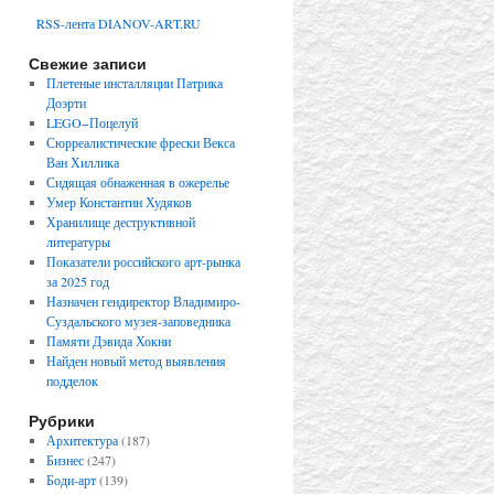
RSS-лента DIANOV-ART.RU
Свежие записи
Плетеные инсталляции Патрика
Доэрти
LEGO−Поцелуй
Сюрреалистические фрески Векса
Ван Хиллика
Сидящая обнаженная в ожерелье
Умер Константин Худяков
Хранилище деструктивной
литературы
Показатели российского арт-рынка
за 2025 год
Назначен гендиректор Владимиро-
Суздальского музея-заповедника
Памяти Дэвида Хокни
Найден новый метод выявления
подделок
Рубрики
Архитектура
(187)
Бизнес
(247)
Боди-арт
(139)