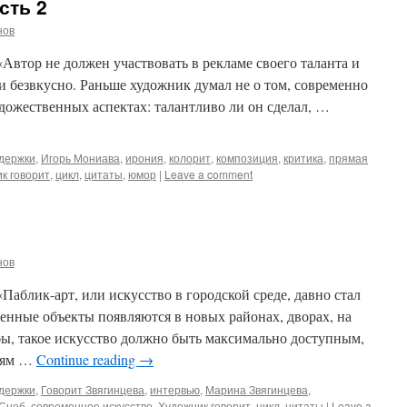
сть 2
нов
Автор не должен участвовать в рекламе своего таланта и
и безвкусно. Раньше художник думал не о том, современно
 художественных аспектах: талантливо ли он сделал, …
держки
,
Игорь Мониава
,
ирония
,
колорит
,
композиция
,
критика
,
прямая
к говорит
,
цикл
,
цитаты
,
юмор
|
Leave a comment
нов
Паблик-арт, или искусство в городской среде, давно стал
енные объекты появляются в новых районах, дворах, на
бы, такое искусство должно быть максимально доступным,
юдям …
Continue reading
→
держки
,
Говорит Звягинцева
,
интервью
,
Марина Звягинцева
,
Сноб
,
современное искусство
,
Художник говорит
,
цикл
,
цитаты
|
Leave a