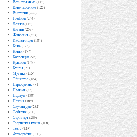
Весь этот джаз
(142)
Вино и домино
(125)
Выставки
(229)
Графика
(244)
Деньги
(142)
Дизайн
(268)
Живопись
(323)
Инсталляция
(184)
Кино
(178)
Книги
(177)
Коллекция
(96)
Критика
(149)
Куклы
(74)
Музыка
(255)
Общество
(164)
Перформанс
(71)
Плагиат
(83)
Подиум
(130)
Поэзия
(189)
Скульптура
(282)
События
(200)
Стрит-арт
(280)
Творческая кухня
(108)
Театр
(129)
Фотография
(209)