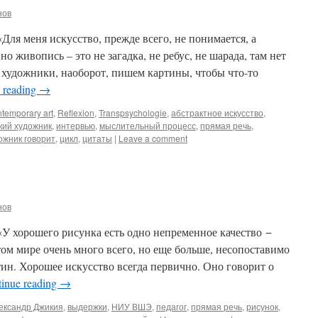
нов
Для меня искусство, прежде всего, не понимается, а
но живопись – это не загадка, не ребус, не шарада, там нет
 художники, наоборот, пишем картины, чтобы что-то
 reading
→
ntemporary art
,
Reflexion
,
Transpsychologie
,
абстрактное искусство
,
кий художник
,
интервью
,
мыслительный процесс
,
прямая речь
,
ожник говорит
,
цикл
,
цитаты
|
Leave a comment
нов
У хорошего рисунка есть одно непременное качество −
ом мире очень много всего, но еще больше, несопоставимо
тин. Хорошее искусство всегда первично. Оно говорит о
inue reading
→
ександр Джикия
,
выдержки
,
НИУ ВШЭ
,
педагог
,
прямая речь
,
рисунок
,