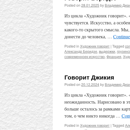
Posted on
28.01.2025
by
Владимир Диа
Из цикла «Художник говорит». «
чувствуется. Искусство, а особен
какого-то скрытого смысла. Мы,
донести до человека, …
Continue
Posted in
Художник говорит
|
Tagged
co
Александр Беридзе
,
выдержки
,
грузинс
современноек искусство
,
Франция
,
Худ
Говорит Джикия
Posted on
20.12.2024
by
Владимир Диа
Из цикла «Художник говорит». «
неожиданность. Нарисовано в эт
больше осталось за рамками кар
том, о чем никто никогда …
Cont
Posted in
Художник говорит
|
Tagged
Ал