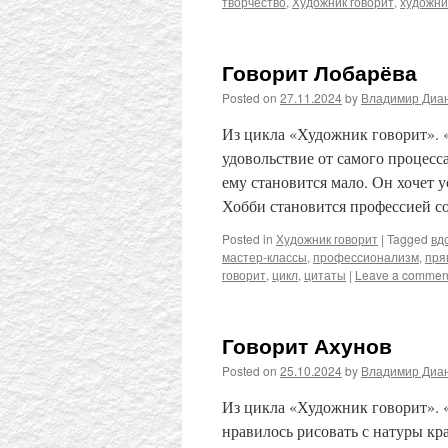
творчество
,
Художник говорит
,
художни
Говорит Лобарёва
Posted on
27.11.2024
by
Владимир Диа
Из цикла «Художник говорит». 
удовольствие от самого процесса
ему становится мало. Он хочет 
Хобби становится профессией 
Posted in
Художник говорит
|
Tagged
вд
мастер-классы
,
профессионализм
,
пря
говорит
,
цикл
,
цитаты
|
Leave a commen
Говорит Ахунов
Posted on
25.10.2024
by
Владимир Диа
Из цикла «Художник говорит». «
нравилось рисовать с натуры кр