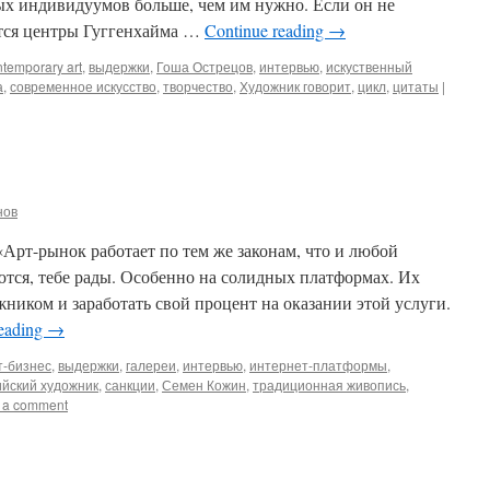
ых индивидуумов больше, чем им нужно. Если он не
ятся центры Гуггенхайма …
Continue reading
→
ntemporary art
,
выдержки
,
Гоша Острецов
,
интервью
,
искуственный
а
,
современное искусство
,
творчество
,
Художник говорит
,
цикл
,
цитаты
|
нов
Арт-рынок работает по тем же законам, что и любой
ются, тебе рады. Особенно на солидных платформах. Их
жником и заработать свой процент на оказании этой услуги.
reading
→
т-бизнес
,
выдержки
,
галереи
,
интервью
,
интернет-платформы
,
ийский художник
,
санкции
,
Семен Кожин
,
традиционная живопись
,
 a comment