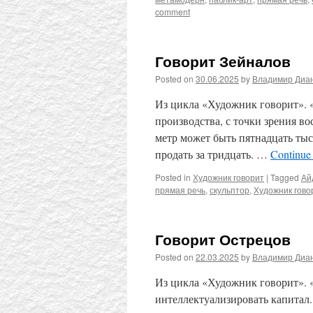
comment
Говорит Зейналов
Posted on
30.06.2025
by
Владимир Диа
Из цикла «Художник говорит». «
производства, с точки зрения в
метр может быть пятнадцать тыс
продать за тридцать. …
Continue
Posted in
Художник говорит
|
Tagged
Ай
прямая речь
,
скульптор
,
Художник гово
Говорит Острецов
Posted on
22.03.2025
by
Владимир Диа
Из цикла «Художник говорит». 
интеллектуализировать капитал. 