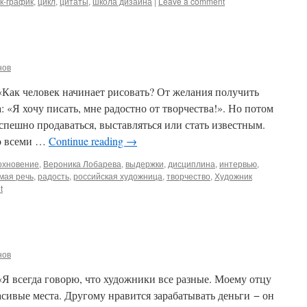
к-график
,
цикл
,
цитаты
,
школа дизайна
|
Leave a comment
нов
«Как человек начинает рисовать? От желания получить
: «Я хочу писать, мне радостно от творчества!». Но потом
успешно продаваться, выставляться или стать известным.
со всеми …
Continue reading
→
охновение
,
Вероника Лобарева
,
выдержки
,
дисциплина
,
интервью
,
мая речь
,
радость
,
российская художница
,
творчество
,
Художник
t
нов
Я всегда говорю, что художники все разные. Моему отцу
асивые места. Другому нравится зарабатывать деньги − он