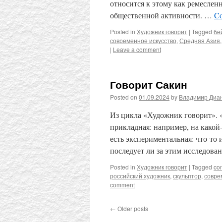
относится к этому как ремесленн
общественной активности. …
Co
Posted in
Художник говорит
|
Tagged
бе
современное искусство
,
Средняя Азия
|
Leave a comment
Говорит Сакин
Posted on
01.09.2024
by
Владимир Диа
Из цикла «Художник говорит». «
прикладная: например, на какой
есть экспериментальная: что-то 
последует ли за этим исследов
Posted in
Художник говорит
|
Tagged
co
российский художник
,
скульптор
,
совре
comment
←
Older posts