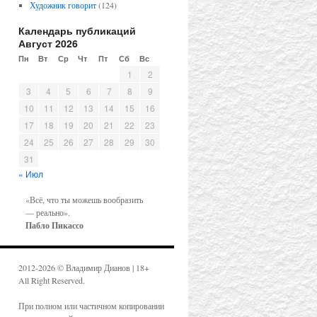
Художник говорит
(124)
Календарь публикаций
Август 2026
Пн
Вт
Ср
Чт
Пт
Сб
Вс
1
2
3
4
5
6
7
8
9
10
11
12
13
14
15
16
17
18
19
20
21
22
23
24
25
26
27
28
29
30
31
« Июл
«Всё, что ты можешь вообразить
— реально».
Пабло Пикассо
2012-2026 © Владимир Дианов | 18+
All Right Reserved.
При полном или частичном копировании