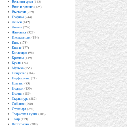
Весь этот джаз
(142)
Вино и домино
(125)
Выставки
(229)
Графика
(244)
Деньги
(142)
Дизайн
(268)
Живопись
(323)
Инсталляция
(184)
Кино
(178)
Книги
(177)
Коллекция
(96)
Критика
(149)
Куклы
(74)
Музыка
(255)
Общество
(164)
Перформанс
(71)
Плагиат
(83)
Подиум
(130)
Поэзия
(189)
Скульптура
(282)
События
(200)
Стрит-арт
(280)
Творческая кухня
(108)
Театр
(129)
Фотография
(209)