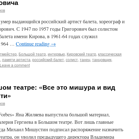
овича
нов
т умер выдающийся российский артист балета, хореограф и
рович. С 1947 по 1957 годы Григорович был солистом
балета имени Кирова, в 1961-64 годах служил
 1964 …
Continue reading
→
тмейстер
,
Большой театр
,
интервью
,
Кировский театр
,
классическая
а
,
памяти артиста
,
российский балет
,
солист
,
танец
,
танцовщик
,
Leave a comment
шом театре: «Все это мишура и вид
сти»
нов
Forbes» Яна Жиляева выпустила большой материал,
лерия Гергиева в Большом театре. Вот лишь главные
когда Михаил Мишустин подписал распоряжение назначить
театра, он уволил предыдущего директора Владимира