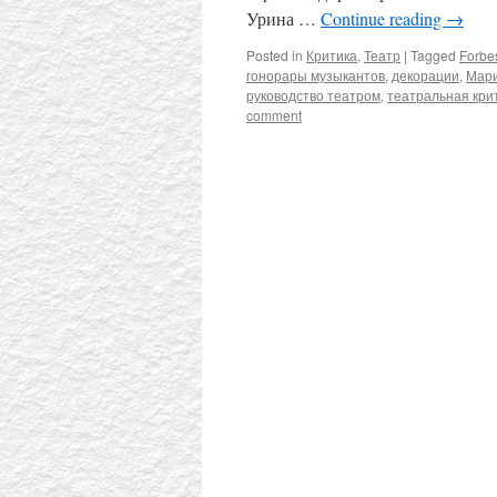
Урина …
Continue reading
→
Posted in
Критика
,
Театр
|
Tagged
Forbe
гонорары музыкантов
,
декорации
,
Мари
руководство театром
,
театральная кри
comment