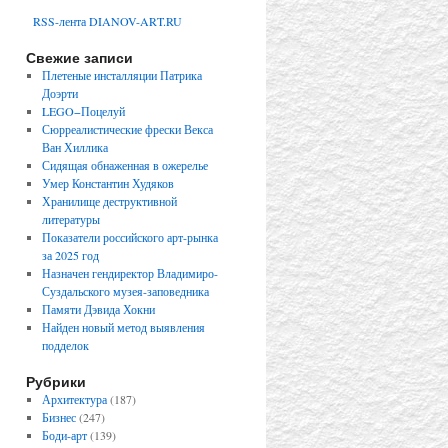
RSS-лента DIANOV-ART.RU
Свежие записи
Плетеные инсталляции Патрика
Доэрти
LEGO−Поцелуй
Сюрреалистические фрески Векса
Ван Хиллика
Сидящая обнаженная в ожерелье
Умер Константин Худяков
Хранилище деструктивной
литературы
Показатели российского арт-рынка
за 2025 год
Назначен гендиректор Владимиро-
Суздальского музея-заповедника
Памяти Дэвида Хокни
Найден новый метод выявления
подделок
Рубрики
Архитектура
(187)
Бизнес
(247)
Боди-арт
(139)