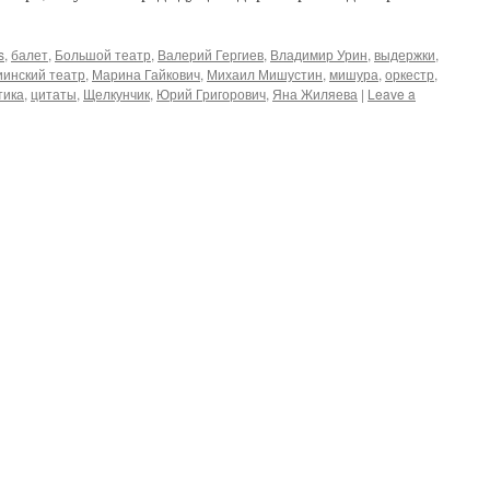
s
,
балет
,
Большой театр
,
Валерий Гергиев
,
Владимир Урин
,
выдержки
,
инский театр
,
Марина Гайкович
,
Михаил Мишустин
,
мишура
,
оркестр
,
тика
,
цитаты
,
Щелкунчик
,
Юрий Григорович
,
Яна Жиляева
|
Leave a