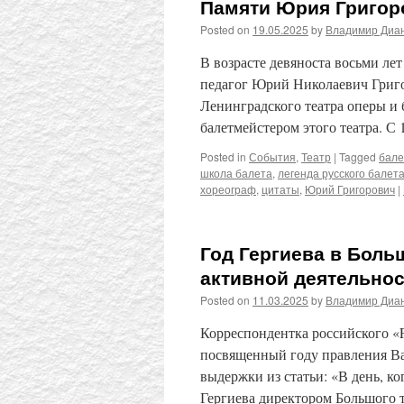
Памяти Юрия Григор
Posted on
19.05.2025
by
Владимир Диа
В возрасте девяноста восьми ле
педагог Юрий Николаевич Григо
Ленинградского театра оперы и 
балетмейстером этого театра. С
Posted in
События
,
Театр
|
Tagged
бале
школа балета
,
легенда русского балет
хореограф
,
цитаты
,
Юрий Григорович
|
Год Гергиева в Боль
активной деятельно
Posted on
11.03.2025
by
Владимир Диа
Корреспондентка российского «
посвященный году правления Ва
выдержки из статьи: «В день, 
Гергиева директором Большого 