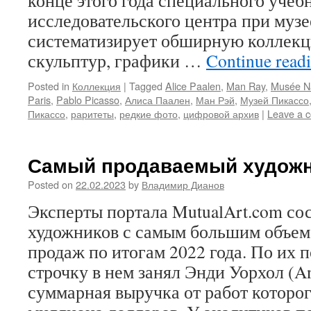
конце этого года специального учеб
исследовательского центра при муз
систематизирует обширную коллекц
скульптур, графики …
Continue read
Posted in
Коллекция
|
Tagged
Alice Paalen
,
Man Ray
,
Musée Na
Paris
,
Pablo Picasso
,
Алиса Паален
,
Ман Рэй
,
Музей Пикассо
Пикассо
,
раритеты
,
редкие фото
,
цифровой архив
|
Leave a 
Самый продаваемый художни
Posted on
22.02.2023
by
Владимир Дианов
Эксперты портала MutualArt.com со
художников с самым большим объе
продаж по итогам 2022 года. По их 
строчку в нем занял Энди Уорхол (A
суммарная выручка от работ которог