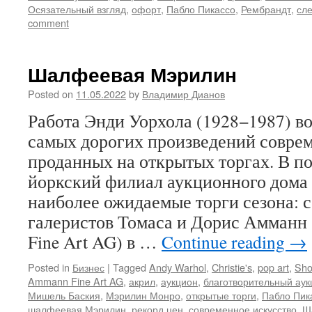
Осязательный взгляд
,
офорт
,
Пабло Пикассо
,
Рембрандт
,
сл
comment
Шалфеевая Мэрилин
Posted on
11.05.2022
by
Владимир Дианов
Работа Энди Уорхола (1928−1987) в
самых дорогих произведений соврем
проданных на открытых торгах. В п
йоркский филиал аукционного дома «
наиболее ожидаемые торги сезона: 
галеристов Томаса и Дорис Амман
Fine Art AG) в …
Continue reading
→
Posted in
Бизнес
|
Tagged
Andy Warhol
,
Christie's
,
pop art
,
Sho
Ammann Fine Art AG
,
акрил
,
аукцион
,
благотворительный аук
Мишель Баския
,
Мэрилин Монро
,
открытые торги
,
Пабло Пик
шалфеевая Мэрилин
,
рекорд цен
,
современное искусство
,
Ш