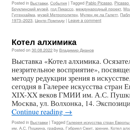
Posted in
Выставки
,
События
|
Tagged
Pablo Picasso
,
Picasso
Бруклинский музей
,
год Пикассо
,
международный проект
,
Мол
Гуггенхайма
,
музей Метрополитен
,
Мулен де ла Галетт
,
Пабл
1973–2023
,
Центр Помпиду
|
Leave a comment
Котел алхимика
Posted on
30.08.2022
by
Владимир Дианов
Выставка «Котел алхимика. Осязате
незрительное восприятие», посвяще
методу редукции зрения в искусстве
сегодня в Галерее искусства стран 
XIX-XX веков ГМИИ им. А.С. Пушки
Москва, ул. Волхонка, 14. Экспози
Continue reading
→
Posted in
Выставки
|
Tagged
Галерея искусства стран Европы
им. А.С. Пушкина
,
графика
,
Гэбриел Смит
,
зрение
,
Котел ал