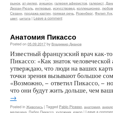
рынок
,
ат-дилер
,
аукцион
,
галерея аферистов
,
галерист
,
Дан
Дюран-Рюэль
,
интервью
,
искусствовед
,
коллекционер
,
любов
Сезанн
,
продажа картин
,
прямая речь
,
Розенберг
,
Филип Хук
цвет
,
цитата
|
Leave a comment
Анатомия Пикассо
Posted on
05.09.2017
by
Владимир Дианов
Известный французский врач как-то
Пикассо: «Как знаток человеческой 
утверждаю, что люди на ваших карт
точки зрения вызывают большое с
«Возможно, − ответил Пикассо, − но 
что они будут жить дольше, чем ва
→
Posted in
Живопись
|
Tagged
Pablo Picasso
,
анатомия
,
анекд
медицина
,
Пабло Пикассо
,
художник
,
юмор
|
Leave a commen