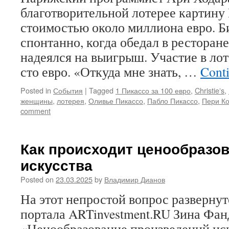
благотворительной лотерее картину
стоимостью около миллиона евро. Б
спонтанно, когда обедал в ресторане
надеялся на выигрыш. Участие в ло
сто евро. «Откуда мне знать, …
Cont
Posted in
События
|
Tagged
1 Пикассо за 100 евро
,
Christieʼs
,
женщины
,
лотерея
,
Оливье Пикассо
,
Пабло Пикассо
,
Пери К
comment
Как происходит ценообразов
искусства
Posted on
23.03.2025
by
Владимир Дианов
На этот непростой вопрос развернут
портала ARTinvestment.RU Зина Фан
«Ценообразование произведений иск