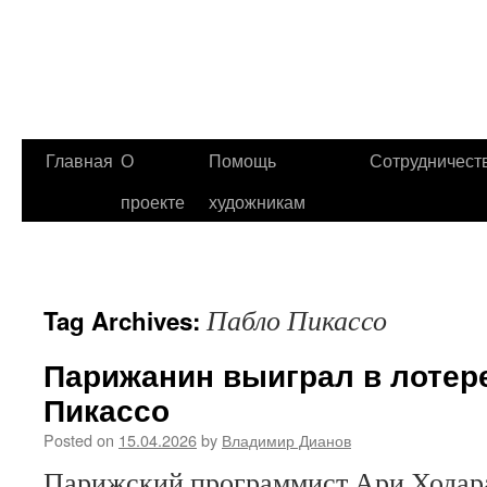
Главная
О
Помощь
Сотрудничест
проекте
художникам
Пабло Пикассо
Tag Archives:
Парижанин выиграл в лотер
Пикассо
Posted on
15.04.2026
by
Владимир Дианов
Парижский программист Ари Ходара