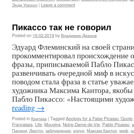
Энди Уорхол
|
Leave a comment
Пикассо так не говорил
Posted on
19.02.2019
by
Владимир Дианов
Эдуард Флеминский на своей страни
прокомментировал происхождение о
фразы, приписываемой Пабло Пикас
развенчивать очередной миф в искусс
поводом стала фраза в статье уважа
художника Максима Кантора, якоб
Пабло Пикассо: «Настоящими худ
reading
→
Posted in
Критика
|
Tagged
Apology for a False Picasso 'Quote
Françaises
,
Life
,
Mougins
,
Notre-Dame-de-Vie
,
Pablo Picasso
,
Папини
,
Джотто
,
заблуждение
,
клоун
,
Максим Кантор
,
миф
,
н