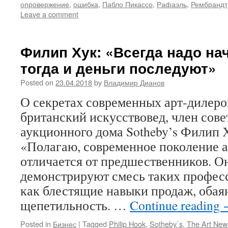
опровержение
,
ошибка
,
Пабло Пикассо
,
Рафаэль
,
Рембрандт
Leave a comment
Филип Хук: «Всегда надо на
тогда и деньги последуют»
Posted on
23.04.2018
by
Владимир Дианов
О секретах современных арт-дилеро
британский искусствовед, член сове
аукционного дома Sotheby’s Филип Х
«Полагаю, современное поколение а
отличается от предшественников. 
демонстрируют смесь таких профес
как блестящие навыки продаж, обая
щепетильность. …
Continue reading
Posted in
Бизнес
|
Tagged
Philip Hook
,
Sotheby`s
,
The Art New