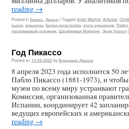
миллиона долларов. У аналитиков 
reading
→
Posted in
Бизнес
,
Деньги
|
Tagged
Andy Warhol
,
Artprice
,
Chris
рынок
,
аукционы
,
Белая катастрофа
,
итоги аукционов
,
Пабло
продаваемый художник
,
Шалфеевая Мэрилин
,
Энди Уорхол
|
Год Пикассо
Posted on
13.09.2022
by
Владимир Дианов
8 апреля 2023 года исполнится 50 ле
Пабло Пикассо (1881-1973), и чтобы 
музеи по всему миру устраивают гр
Комиссия, организованная правите
Испании, координирует 42 запланир
ведущих европейских и американс
reading
→