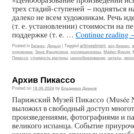
трех стадий-ступеней − подняться 
далеко не всем художникам. Речь и
(т. е. установлении) стоимости на п
поддержке (т. е. …
Continue reading
Posted in
Бизнес
,
Деньги
|
Tagged
artinvestment
,
арт-бизнес
,
художника
,
Зина Фанделина
,
коллекционеры
,
Майкл Финди
,
Пикассо
,
стоимость картины
,
ценообразование
,
цитаты
,
экон
Архив Пикассо
Posted on
18.06.2024
by
Владимир Дианов
Парижский Музей Пикассо (Musée Nat
выложил в свободный доступ много
произведениями, фотографиями и 
великого испанца. Событие приуроч