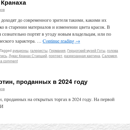
 Кранаха
нов
 доходят до современного зрителя такими, какими их
ко в старении материалов и изменении цвета красок. В
 сознательно портят в угоду новым владельцам, или по
еского характера. …
Continue reading
→
Tagged
аукционы
,
галеристы
,
Германия
,
Герцогский музей Готы
,
голова
пись
,
Лукас Кранах Старший
,
портрет
,
разрезанная картина
,
Саломея
,
 a comment
ртин, проданных в 2024 году
нов
н, проданных на открытых торгах в 2024 году. На первой
«И