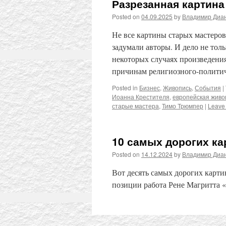
Разрезанная картина
Posted on
04.09.2025
by
Владимир Диа
Не все картины старых мастеров
задумали авторы. И дело не толь
некоторых случаях произведения
причинам религиозного-политич
Posted in
Бизнес
,
Живопись
,
События
|
Иоанна Крестителя
,
европейская живо
старые мастера
,
Тимо Трюмпер
|
Leave
10 самых дорогих ка
Posted on
14.12.2024
by
Владимир Диа
Вот десять самых дорогих карти
позиции работа Рене Магритта 