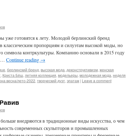
нов
еры уже готовятся к лету. Молодой берлинский бренд
ызов классическим пропорциям и силуэтам высокой моды, но
го символа контркультуры. Компанию основали в 2015 году
а …
Continue reading
→
gue
,
берлинский бренд
,
высокая мода
,
деконструктивизм
,
женская
т
,
Криста Бёш
,
летняя коллекция
,
модельеры
,
молодежная мода
,
неделя
она весна/лето-2022
,
творческий дуэт
,
эпатаж
|
Leave a comment
 Равив
нов
ольше внедряются в традиционные виды искусства, о чем
ельность современных скульпторов и промышленных
х цифровые сканеры, трехмерные принтеры и фрезерные