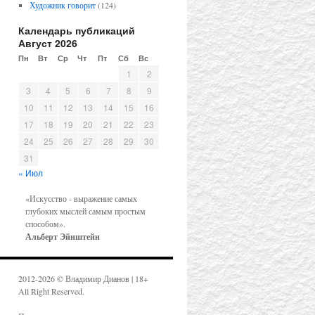
Художник говорит
(124)
Календарь публикаций
Август 2026
Пн
Вт
Ср
Чт
Пт
Сб
Вс
1
2
3
4
5
6
7
8
9
10
11
12
13
14
15
16
17
18
19
20
21
22
23
24
25
26
27
28
29
30
31
« Июл
«Искусство - выражение самых
глубоких мыслей самым простым
способом».
Альберт Эйнштейн
2012-2026 © Владимир Дианов | 18+
All Right Reserved.