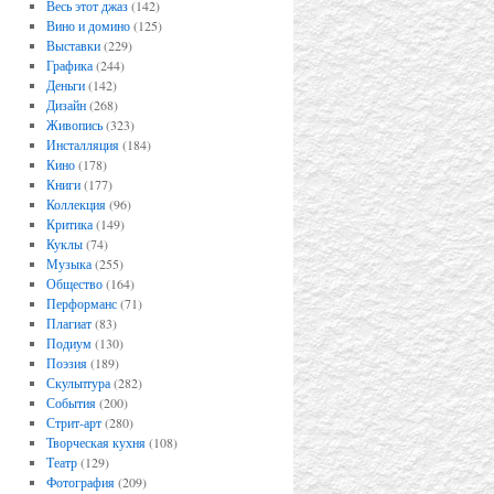
Весь этот джаз
(142)
Вино и домино
(125)
Выставки
(229)
Графика
(244)
Деньги
(142)
Дизайн
(268)
Живопись
(323)
Инсталляция
(184)
Кино
(178)
Книги
(177)
Коллекция
(96)
Критика
(149)
Куклы
(74)
Музыка
(255)
Общество
(164)
Перформанс
(71)
Плагиат
(83)
Подиум
(130)
Поэзия
(189)
Скульптура
(282)
События
(200)
Стрит-арт
(280)
Творческая кухня
(108)
Театр
(129)
Фотография
(209)