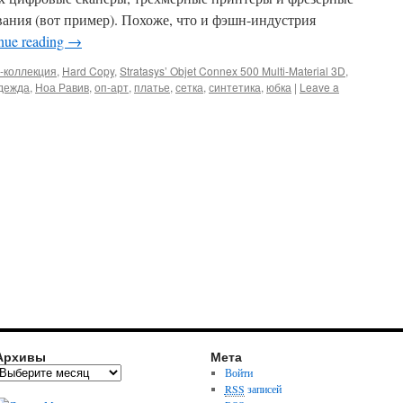
ания (вот пример). Похоже, что и фэшн-индустрия
nue reading
→
-коллекция
,
Hard Copy
,
Stratasys’ Objet Connex 500 Multi-Material 3D
,
дежда
,
Ноа Равив
,
оп-арт
,
платье
,
сетка
,
синтетика
,
юбка
|
Leave a
Архивы
Мета
Войти
RSS
записей