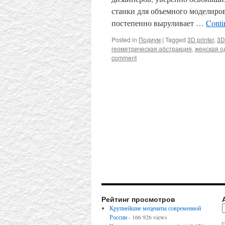
станки для объемного моделиров
постепенно выруливает …
Conti
Posted in
Подиум
|
Tagged
3D printer
,
3D
геометрическая абстракция
,
женская о
comment
Рейтинг просмотров
Крупнейшие меценаты современной
России
- 166 926 views