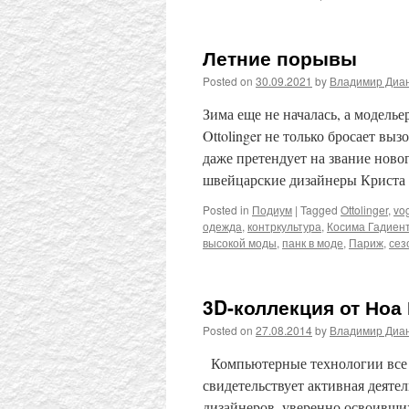
Летние порывы
Posted on
30.09.2021
by
Владимир Диа
Зима еще не началась, а модель
Ottolinger не только бросает в
даже претендует на звание ново
швейцарские дизайнеры Крист
Posted in
Подиум
|
Tagged
Ottolinger
,
vo
одежда
,
контркультура
,
Косима Гадиен
высокой моды
,
панк в моде
,
Париж
,
сез
3D-коллекция от Ноа
Posted on
27.08.2014
by
Владимир Диа
Компьютерные технологии все б
свидетельствует активная деят
дизайнеров, уверенно освоивши