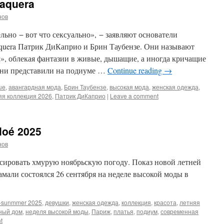
aquera
нов
льно − вот что сексуально», − заявляют основатели
quera Патрик ДиКаприо и Брин Таубензе. Они называют
, облекая фантазии в живые, дышащие, а иногда кричащие
 они представили на подиуме …
Continue reading
→
ue
,
авангардная мода
,
Брин Таубензе
,
высокая мода
,
женская одежда
,
яя коллекция 2026
,
Патрик ДиКаприо
|
Leave a comment
loé 2025
нов
сировать хмурую ноябрьскую погоду. Показ новой летней
мали состоялся 26 сентября на неделе высокой моды в
g-sunmmer 2025
,
девушки
,
женская одежда
,
коллекция
,
красота
,
летняя
ный дом
,
неделя высокой моды
,
Париж
,
платья
,
подиум
,
современная
t