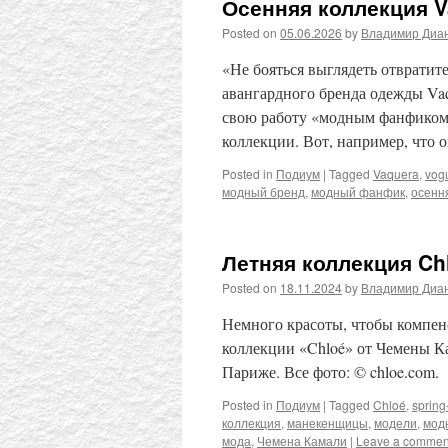
Осенняя коллекция V
Posted on
05.06.2026
by
Владимир Диа
«Не бояться выглядеть отвратите
авангардного бренда одежды Va
свою работу «модным фанфиком»
коллекции. Вот, например, что
Posted in
Подиум
|
Tagged
Vaquera
,
vog
модный бренд
,
модный фанфик
,
осенн
Летняя коллекция Ch
Posted on
18.11.2024
by
Владимир Диа
Немного красоты, чтобы компен
коллекции «Chloé» от Чемены Ка
Париже. Все фото: © chloe.com.
Posted in
Подиум
|
Tagged
Chloé
,
sprin
коллекция
,
манекенщицы
,
модели
,
мод
мода
,
Чемена Камали
|
Leave a commen