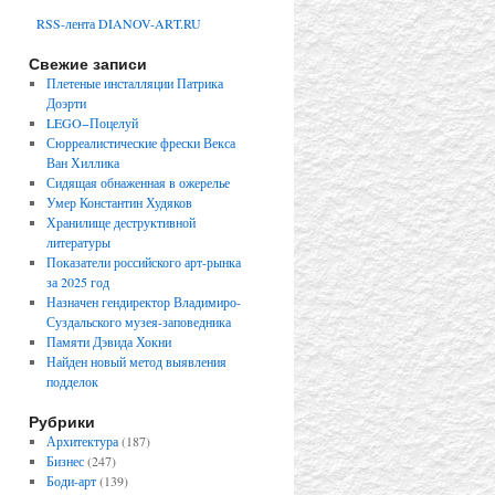
RSS-лента DIANOV-ART.RU
Свежие записи
Плетеные инсталляции Патрика
Доэрти
LEGO−Поцелуй
Сюрреалистические фрески Векса
Ван Хиллика
Сидящая обнаженная в ожерелье
Умер Константин Худяков
Хранилище деструктивной
литературы
Показатели российского арт-рынка
за 2025 год
Назначен гендиректор Владимиро-
Суздальского музея-заповедника
Памяти Дэвида Хокни
Найден новый метод выявления
подделок
Рубрики
Архитектура
(187)
Бизнес
(247)
Боди-арт
(139)