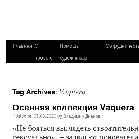
Главная
О
Помощь
Сотрудничест
проекте
художникам
Vaquera
Tag Archives:
Осенняя коллекция Vaquera
Posted on
05.06.2026
by
Владимир Дианов
«Не бояться выглядеть отвратительн
сексуально», − заявляют основатели