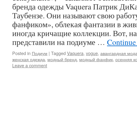
бренда одежды Vaquera Патрик ДиК
Таубензе. Они называют свою рабо
фанфиком», облекая фантазии в жив
иногда кричащие коллекции. Вот, на
представили на подиуме …
Continue
Posted in
Подиум
|
Tagged
Vaquera
,
vogue
,
авангардная мод
женская одежда
,
модный бренд
,
модный фанфик
,
осенняя к
Leave a comment