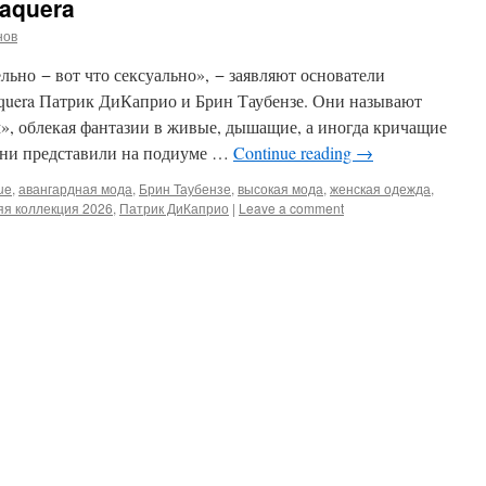
aquera
нов
льно − вот что сексуально», − заявляют основатели
quera Патрик ДиКаприо и Брин Таубензе. Они называют
, облекая фантазии в живые, дышащие, а иногда кричащие
 они представили на подиуме …
Continue reading
→
ue
,
авангардная мода
,
Брин Таубензе
,
высокая мода
,
женская одежда
,
яя коллекция 2026
,
Патрик ДиКаприо
|
Leave a comment