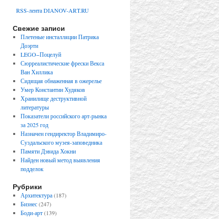
RSS-лента DIANOV-ART.RU
Свежие записи
Плетеные инсталляции Патрика
Доэрти
LEGO−Поцелуй
Сюрреалистические фрески Векса
Ван Хиллика
Сидящая обнаженная в ожерелье
Умер Константин Худяков
Хранилище деструктивной
литературы
Показатели российского арт-рынка
за 2025 год
Назначен гендиректор Владимиро-
Суздальского музея-заповедника
Памяти Дэвида Хокни
Найден новый метод выявления
подделок
Рубрики
Архитектура
(187)
Бизнес
(247)
Боди-арт
(139)