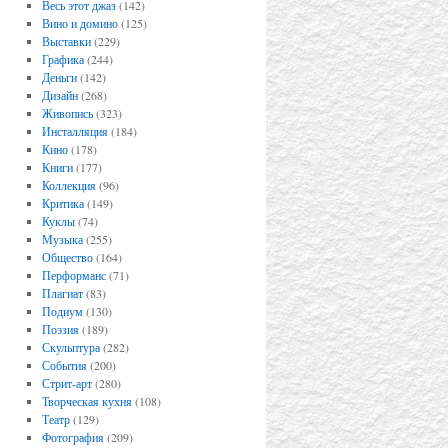
Весь этот джаз
(142)
Вино и домино
(125)
Выставки
(229)
Графика
(244)
Деньги
(142)
Дизайн
(268)
Живопись
(323)
Инсталляция
(184)
Кино
(178)
Книги
(177)
Коллекция
(96)
Критика
(149)
Куклы
(74)
Музыка
(255)
Общество
(164)
Перформанс
(71)
Плагиат
(83)
Подиум
(130)
Поэзия
(189)
Скульптура
(282)
События
(200)
Стрит-арт
(280)
Творческая кухня
(108)
Театр
(129)
Фотография
(209)