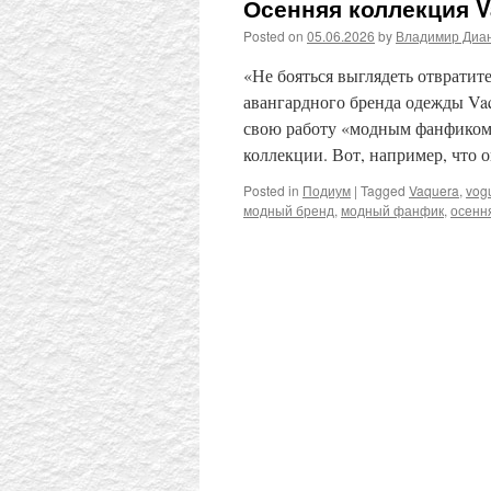
Осенняя коллекция V
Posted on
05.06.2026
by
Владимир Диа
«Не бояться выглядеть отвратите
авангардного бренда одежды Va
свою работу «модным фанфиком»
коллекции. Вот, например, что
Posted in
Подиум
|
Tagged
Vaquera
,
vog
модный бренд
,
модный фанфик
,
осенн