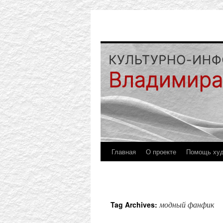
Главная
О проекте
Помощь ху
модный фанфик
Tag Archives: