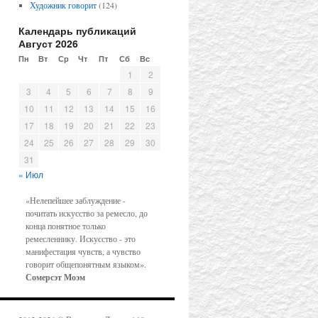
Художник говорит
(124)
Календарь публикаций
Август 2026
Пн
Вт
Ср
Чт
Пт
Сб
Вс
1
2
3
4
5
6
7
8
9
10
11
12
13
14
15
16
17
18
19
20
21
22
23
24
25
26
27
28
29
30
31
« Июл
«Нелепейшее заблуждение -
почитать искусство за ремесло, до
конца понятное только
ремесленнику. Искусство - это
манифестация чувств, а чувство
говорит общепонятным языком».
Сомерсэт Моэм