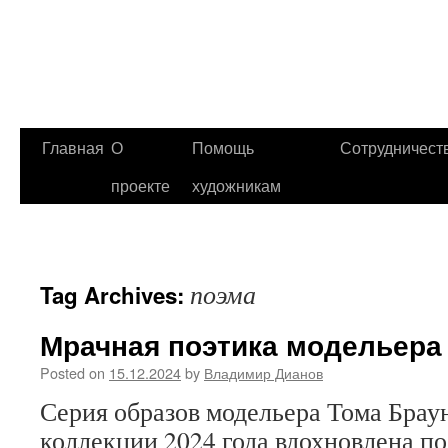
Главная
О
Помощь
Сотрудничест
проекте
художникам
поэма
Tag Archives:
Мрачная поэтика модельера
Posted on
15.12.2024
by
Владимир Дианов
Серия образов модельера Тома Браун
коллекции 2024 года вдохновлена п