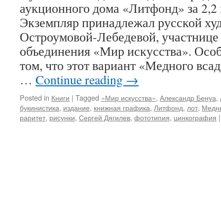
аукционного дома «Литфонд» за 2,2
Экземпляр принадлежал русской ху
Остроумовой-Лебедевой, участнице
объединения «Мир искусства». Особ
том, что этот вариант «Медного вса
…
Continue reading
→
Posted in
Книги
|
Tagged
«Мир искусства»
,
Александр Бенуа
,
букинистика
,
издание
,
книжная графика
,
Литфонд
,
лот
,
Медн
раритет
,
рисунки
,
Сергей Дягилев
,
фототипия
,
цинкография
|