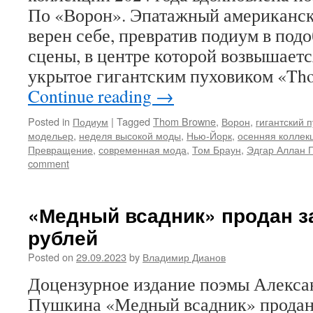
По «Ворон». Эпатажный американск
верен себе, превратив подиум в под
сцены, в центре которой возвышаетс
укрытое гигантским пуховиком «Th
Continue reading
→
Posted in
Подиум
|
Tagged
Thom Browne
,
Ворон
,
гигантский 
модельер
,
неделя высокой моды
,
Нью-Йорк
,
осенняя коллек
Превращение
,
современная мода
,
Том Браун
,
Эдгар Аллан 
comment
«Медный всадник» продан з
рублей
Posted on
29.09.2023
by
Владимир Дианов
Доцензурное издание поэмы Алекса
Пушкина «Медный всадник» продано