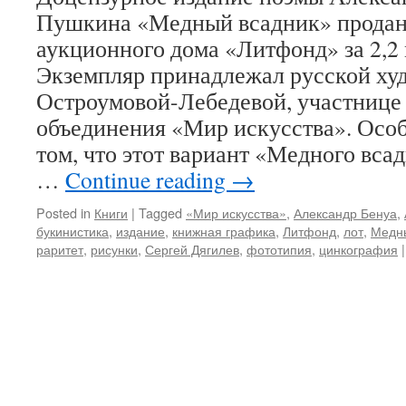
Пушкина «Медный всадник» продано
аукционного дома «Литфонд» за 2,2
Экземпляр принадлежал русской ху
Остроумовой-Лебедевой, участнице
объединения «Мир искусства». Особ
том, что этот вариант «Медного вса
…
Continue reading
→
Posted in
Книги
|
Tagged
«Мир искусства»
,
Александр Бенуа
,
букинистика
,
издание
,
книжная графика
,
Литфонд
,
лот
,
Медн
раритет
,
рисунки
,
Сергей Дягилев
,
фототипия
,
цинкография
|