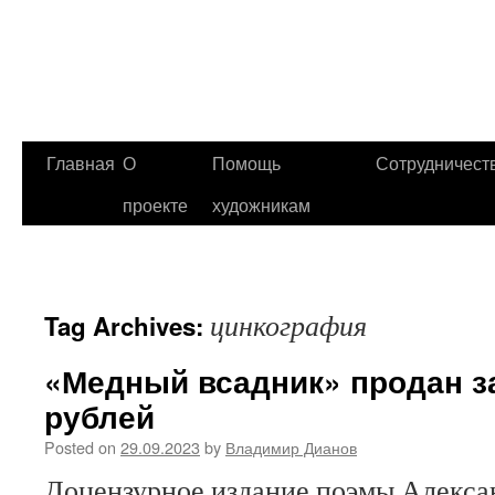
Главная
О
Помощь
Сотрудничест
проекте
художникам
цинкография
Tag Archives:
«Медный всадник» продан з
рублей
Posted on
29.09.2023
by
Владимир Дианов
Доцензурное издание поэмы Алекса