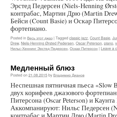
Эрстед Педерсен (Niels-Henning Ørste
контрабас, Мартин Дрю (Martin Drew
Бейси (Count Basie) и Оскар Питерсон
фортепиано.
Posted in
Весь этот джаз
|
Tagged
classic jazz
,
Count Basie
,
Ju
Drew
,
Niels-Henning Ørsted Pedersen
,
Oscar Peterson
,
piano
,
v
Нильс-Хеннинг Эрстед Педерсен
,
Оскар Питерсон
|
Leave a 
Медленный блюз
Posted on
21.08.2015
by
Владимир Дианов
Неспешная пятничная пьеса «Slow B
двух корифеев джазового фортепиан
Питерсона (Oscar Peterson) и Каунта 
Аккомпанируют: Нильс Педерсен (Nie
контрабас и Мартин Дрю (Martin Dre