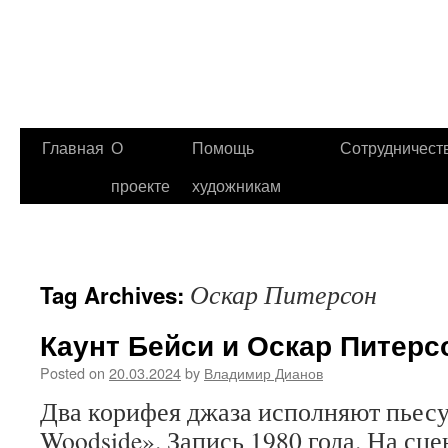
Главная
О
Помощь
Сотрудничест
проекте
художникам
Оскар Питерсон
Tag Archives:
Каунт Бейси и Оскар Питерс
Posted on
20.03.2024
by
Владимир Дианов
Два корифея джаза исполняют пьесу
Woodside». Запись 1980 года. На сц