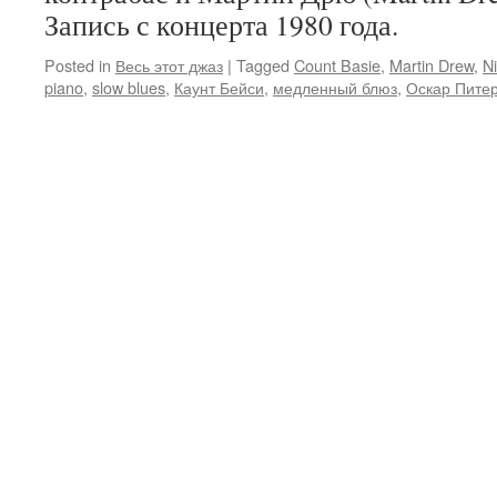
Запись с концерта 1980 года.
Posted in
Весь этот джаз
|
Tagged
Count Basie
,
Martin Drew
,
N
piano
,
slow blues
,
Каунт Бейси
,
медленный блюз
,
Оскар Пите