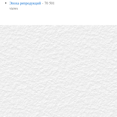
Эпоха репродукций
- 70 501
views