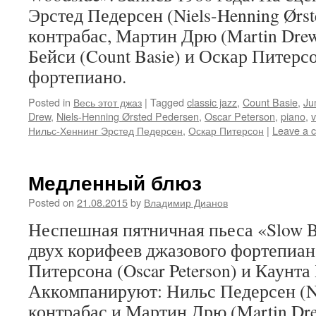
Эрстед Педерсен (Niels-Henning Ørste
контрабас, Мартин Дрю (Martin Drew
Бейси (Count Basie) и Оскар Питерсон
фортепиано.
Posted in
Весь этот джаз
|
Tagged
classic jazz
,
Count Basie
,
Ju
Drew
,
Niels-Henning Ørsted Pedersen
,
Oscar Peterson
,
piano
,
v
Нильс-Хеннинг Эрстед Педерсен
,
Оскар Питерсон
|
Leave a 
Медленный блюз
Posted on
21.08.2015
by
Владимир Дианов
Неспешная пятничная пьеса «Slow B
двух корифеев джазового фортепиан
Питерсона (Oscar Peterson) и Каунта 
Аккомпанируют: Нильс Педерсен (Nie
контрабас и Мартин Дрю (Martin Dre