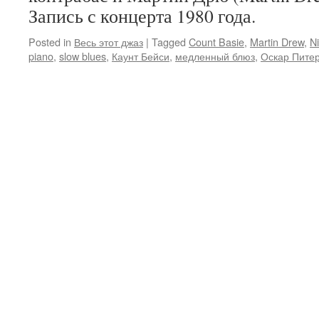
Запись с концерта 1980 года.
Posted in
Весь этот джаз
|
Tagged
Count Basie
,
Martin Drew
,
N
piano
,
slow blues
,
Каунт Бейси
,
медленный блюз
,
Оскар Пите