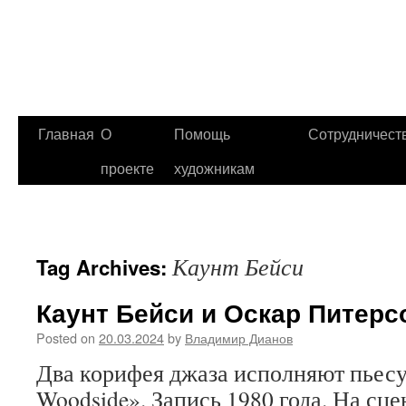
Главная
О
Помощь
Сотрудничест
проекте
художникам
Каунт Бейси
Tag Archives:
Каунт Бейси и Оскар Питерс
Posted on
20.03.2024
by
Владимир Дианов
Два корифея джаза исполняют пьесу
Woodside». Запись 1980 года. На сц