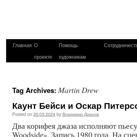
Главная
О
Помощь
Сотрудничест
проекте
художникам
Martin Drew
Tag Archives:
Каунт Бейси и Оскар Питерс
Posted on
20.03.2024
by
Владимир Дианов
Два корифея джаза исполняют пьесу
Woodside». Запись 1980 года. На сц