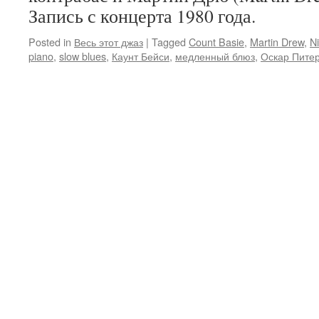
Запись с концерта 1980 года.
Posted in
Весь этот джаз
|
Tagged
Count Basie
,
Martin Drew
,
N
piano
,
slow blues
,
Каунт Бейси
,
медленный блюз
,
Оскар Пите