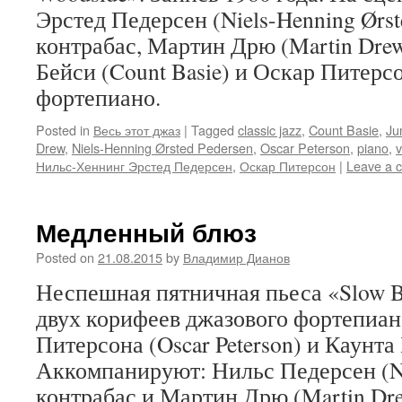
Эрстед Педерсен (Niels-Henning Ørste
контрабас, Мартин Дрю (Martin Drew
Бейси (Count Basie) и Оскар Питерсон
фортепиано.
Posted in
Весь этот джаз
|
Tagged
classic jazz
,
Count Basie
,
Ju
Drew
,
Niels-Henning Ørsted Pedersen
,
Oscar Peterson
,
piano
,
v
Нильс-Хеннинг Эрстед Педерсен
,
Оскар Питерсон
|
Leave a 
Медленный блюз
Posted on
21.08.2015
by
Владимир Дианов
Неспешная пятничная пьеса «Slow B
двух корифеев джазового фортепиан
Питерсона (Oscar Peterson) и Каунта 
Аккомпанируют: Нильс Педерсен (Nie
контрабас и Мартин Дрю (Martin Dre