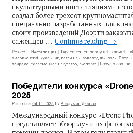
скульптурными инсталляциями из вет
создал более трехсот крупномасшта
специально разработанных для конк
своих произведений Доэрти заказыв
саженцев …
Continue reading
→
Posted in
Инсталляция
|
Tagged
contemporary art
,
land-art
,
na
американский художник
,
ветви ивы
,
заповедник
,
парк
,
Патрик
природа
,
современное искусство
,
экология
|
Leave a commen
Победители конкурса «Drone
2025
Posted on
04.11.2025
by
Владимир Дианов
Международный конкурс «Drone Pho
представляет обзор лучших фотогра
помощи дронов. В этом году главный