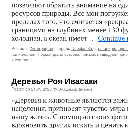
позволяют обратить внимание на од
ресурсов природы. Все мои погруже
пределах того, что считается «рек
границами на глубинах менее 130 фу
холодная, а океан имеет …
Continue 
Posted in
Фотография
|
Tagged
Douglas Klug
,
nature
,
водорос
Калифорния
,
Нормандские острова
,
пейзаж
,
подводная прир
a comment
Деревья Роя Ивасаки
Posted on
21.03.2023
by
Владимир Дианов
«Деревья и животные являются важ
исцеления, привносят чувство мира 
нашу жизнь. С помощью своих фото
вдохновить других искать и ценить к