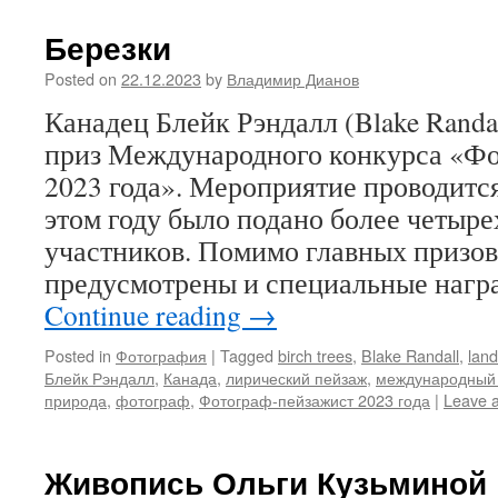
Березки
Posted on
22.12.2023
by
Владимир Дианов
Канадец Блейк Рэндалл (Blake Randa
приз Международного конкурса «Ф
2023 года». Мероприятие проводится 
этом году было подано более четыре
участников. Помимо главных призов
предусмотрены и специальные нагр
Continue reading
→
Posted in
Фотография
|
Tagged
birch trees
,
Blake Randall
,
lan
Блейк Рэндалл
,
Канада
,
лирический пейзаж
,
международный 
природа
,
фотограф
,
Фотограф-пейзажист 2023 года
|
Leave 
Живопись Ольги Кузьминой