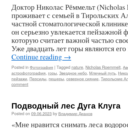
Доктор Николас Рёммельт (Nicholas
проживает с семьей в Тирольских Ал
частной стоматологической клинике.
он серьезно увлекается пейзажной 
которую считает важной частью сво
Уже двадцать лет горы являются ег
Continue reading
→
Posted in
Фотография
|
Tagged
nature
,
Nicholas Roemmelt
,
Ав
астрофотография
,
горы
,
Звездное небо
,
Млечный путь
,
Нико
пейзажи
,
Персиды
,
пещеры
,
северное сияние
,
Тирольские А
comment
Подводный лес Дуга Клуга
Posted on
09.06.2023
by
Владимир Дианов
«Мне нравится снимать леса водорос