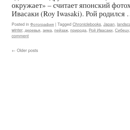
окружает» – считает японский фото
Ивасаки (Roy Iwasaki). Рой родился
Posted in
Фотография
|
Tagged
Chroniclebooks
,
Japan
,
landsc
winter
,
деревья
,
зима
,
пейзаж
,
природа
,
Рой Ивасаки
,
Сибецу
comment
←
Older posts