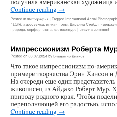
получила американская художница 
Continue reading
→
Posted in
Фотография
|
Tagged
International Aerial Photograph
nature
,
аэросъемка
,
вулкан
,
горы
,
Джоанна Стейдл
,
извержен
природа
,
серфер
,
скаты
,
фотоконкурс
|
Leave a comment
Импрессионизм Роберта Му
Posted on
03.07.2024
by
Владимир Дианов
Что такое импрессионизм по-америк
примере творчества Эрин Хэнсон и
На очереди еще один представитель
живописец из Айдахо Роберт Мур. 
природу родного края. Чтобы подели
переполняющей его радостью, испо
Continue reading
→