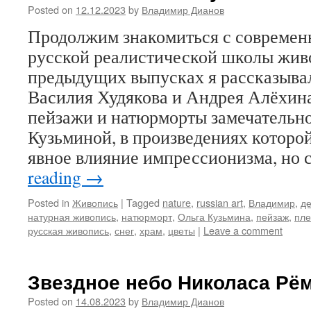
Posted on
12.12.2023
by
Владимир Дианов
Продолжим знакомиться с совреме
русской реалистической школы жив
предыдущих выпусках я рассказывал
Василия Худякова и Андрея Алёхина
пейзажи и натюрморты замечательн
Кузьминой, в произведениях которо
явное влияние импрессионизма, но
reading
→
Posted in
Живопись
|
Tagged
nature
,
russian art
,
Владимир
,
д
натурная живопись
,
натюрморт
,
Ольга Кузьмина
,
пейзаж
,
пле
русская живопись
,
снег
,
храм
,
цветы
|
Leave a comment
Звездное небо Николаса Рё
Posted on
14.08.2023
by
Владимир Дианов