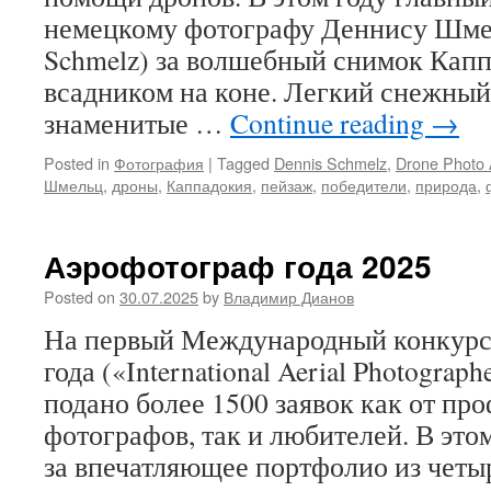
немецкому фотографу Деннису Шме
Schmelz) за волшебный снимок Кап
всадником на коне. Легкий снежны
знаменитые …
Continue reading
→
Posted in
Фотография
|
Tagged
Dennis Schmelz
,
Drone Photo
Шмельц
,
дроны
,
Каппадокия
,
пейзаж
,
победители
,
природа
,
Аэрофотограф года 2025
Posted on
30.07.2025
by
Владимир Дианов
На первый Международный конкурс
года («International Aerial Photograph
подано более 1500 заявок как от п
фотографов, так и любителей. В это
за впечатляющее портфолио из четы