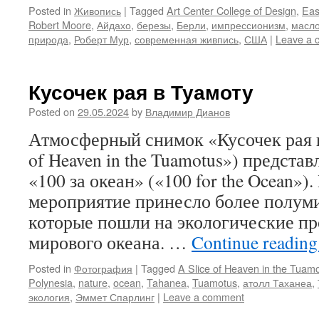
Posted in
Живопись
|
Tagged
Art Center College of Design
,
Eas
Robert Moore
,
Айдахо
,
березы
,
Берли
,
импрессионизм
,
масл
природа
,
Роберт Мур
,
современная живпись
,
США
|
Leave a 
Кусочек рая в Туамоту
Posted on
29.05.2024
by
Владимир Дианов
Атмосферный снимок «Кусочек рая в
of Heaven in the Tuamotus») предста
«100 за океан» («100 for the Ocean»).
мероприятие принесло более полум
которые пошли на экологические п
мирового океана. …
Continue readin
Posted in
Фотография
|
Tagged
A Slice of Heaven in the Tuam
Polynesia
,
nature
,
ocean
,
Tahanea
,
Tuamotus
,
атолл Таханеа
,
экология
,
Эммет Спарлинг
|
Leave a comment