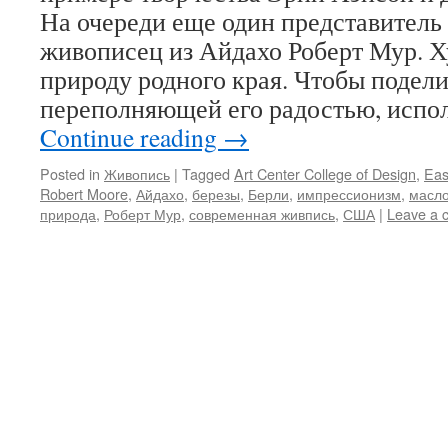
На очереди еще один представитель
живописец из Айдахо Роберт Мур. 
природу родного края. Чтобы подели
переполняющей его радостью, испо
Continue reading
→
Posted in
Живопись
|
Tagged
Art Center College of Design
,
Eas
Robert Moore
,
Айдахо
,
березы
,
Берли
,
импрессионизм
,
масл
природа
,
Роберт Мур
,
современная живпись
,
США
|
Leave a 