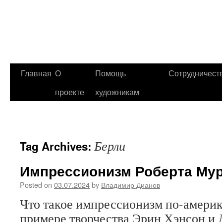
Главная
О
Помощь
Сотрудничест
проекте
художникам
Берли
Tag Archives:
Импрессионизм Роберта Му
Posted on
03.07.2024
by
Владимир Дианов
Что такое импрессионизм по-америк
примере творчества Эрин Хэнсон и