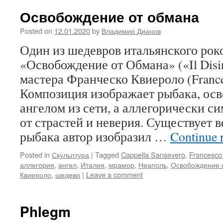
Освобождение от обмана
Posted on
12.01.2020
by
Владимир Дианов
Один из шедевров итальянского рок
«Освобождение от Обмана» («Il Disi
мастера Франческо Квиероло (France
Композиция изображает рыбака, ос
ангелом из сети, а аллегорически с
от страстей и неверия. Существует в
рыбака автор изобразил …
Continue 
Posted in
Скульптура
|
Tagged
Cappella Sansevero
,
Francesco
аллегория
,
ангел
,
Италия
,
мрамор
,
Неаполь
,
Освобождение 
Квиероло
,
шедевр
|
Leave a comment
Phlegm