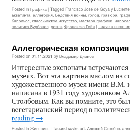
Posted in
Графика
|
Tagged
Francisco José de Goya y Luciente
акватинта
,
аллегория
,
Бедствия войны
,
голод
,
гравюра
,
граф
Капричос
,
классическое искусство
,
мастера графики
,
наполе
политика Бурбонов
,
резня
,
Франсиско Гойя
|
Leave a commen
Аллегорическая композиция
Posted on
01.11.2021
by
Владимир Дианов
Интересные экспонаты встречаются 
музеях. Вот эта картина маслом из 
художественного музея имени В.М. 
написана в 1931 году художником 
Столбовым. Как вы помните, это бы
вегетарианский период в политиче
reading
→
Posted in
Живопись
|
Tagged
soviet art
,
Алексей Столбов
,
алл