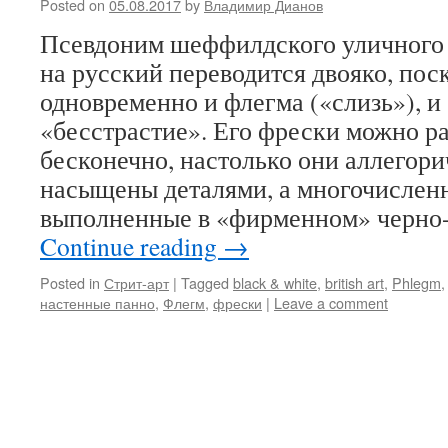
Posted on
05.08.2017
by
Владимир Дианов
Псевдоним шеффилдского уличного 
на русский переводится двояко, пос
одновременно и флегма («слизь»), и
«бесстрастие». Его фрески можно р
бесконечно, настолько они аллегори
насыщены деталями, а многочисленн
выполненные в «фирменном» черно
Continue reading
→
Posted in
Стрит-арт
|
Tagged
black & white
,
british art
,
Phlegm
настенные панно
,
Флегм
,
фрески
|
Leave a comment