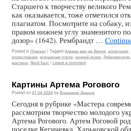
Старшего к творчеству великого Рем
как оказывается, тоже отметился о
плагиатом. Посмотрите на собаку, 
правом нижнем углу знаменитого п
дозор» (1642). Рембрандт …
Continu
Posted in
Плагиат
|
Tagged
Адриан ван де Венне
,
аллегория
,
иллюстрация
,
искушения плоти
,
ночной дозор
,
Рейксмюсеум
мастера
,
Якоб Катс
|
Leave a comment
Картины Артема Рогового
Posted on
01.04.2024
by
Владимир Дианов
Сегодня в рубрике «Мастера совре
рассмотрим творчество молодого ук
Артема Рогового. Артем Роговой роди
поселке Кегичевка, Харьковской об