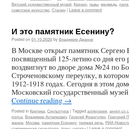
Вятский художественный музей
,
Керзон
,
львы
,
медведь
,
папа
советское искусство
,
Сталин
|
Leave a comment
И это памятник Есенину?
Posted on
01.10.2020
by
Владимир Дианов
В Москве открыт памятник Сергею 
посвященный 125-летию со дня его 
воздвигнут во дворе дома №24 по 
Строченовскому переулку, в котором
1912-1918 годах. Сегодня в этом дом
Московский государственный музей 
Continue reading
→
Posted in
Критика
,
Скульптура
|
Tagged
аллегория
,
ангел со
попса
,
Владимир Астапкович
,
Георгий Франгулян
,
Григорий 
жанра
,
Москва
,
памятник Есенину
,
прямая речь
,
РИА Новост
современная скульптура
,
трэш
,
цитаты
|
Leave a comment