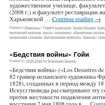
художественное училище, факультет
(2008 г.) и факультет реставрации жи
Харьковской …
Continue reading
→
Posted in
Живопись
|
Tagged
аллегория
,
Артем Роговой
,
Бабь
магический реализм
,
масло
,
натюрморт
,
обнаженная натура
украинский художник
,
фигуративная живопись
,
Харьков
|
Lea
«Бедствия войны» Гойи
Posted on
19.03.2022
by
Владимир Дианов
«Бедствия войны» («Los Desastres de 
82 гравюр испанского художника Фр
1828), созданных в период между 18
Искусствоведы рассматривают эту с
против жестокости подавления ант
восстания 2 мая 1808 года в …
Conti