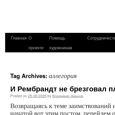
Главная
О
Помощь
Сотрудничест
проекте
художникам
аллегория
Tag Archives:
И Рембрандт не брезговал п
Posted on
25.09.2025
by
Владимир Дианов
Возвращаясь к теме заимствований 
начатой вот этим постом, перейдем 