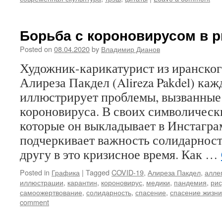
Борьба с короновирусом в р
Posted on
08.04.2020
by
Владимир Дианов
Художник-карикатурист из иранско
Алиреза Пакдел (Alireza Pakdel) ка
иллюстрирует проблемы, вызванные
короновируса. В своих символическ
которые он выкладывает в Инстагра
подчеркивает важность солидарност
другу в это кризисное время. Как …
Posted in
Графика
|
Tagged
COVID-19
,
Алиреза Пакдел
,
алле
иллюстрации
,
карантин
,
короновирус
,
медики
,
пандемия
,
рис
самоожертвование
,
солидарность
,
спасение
,
спасение жизни
comment