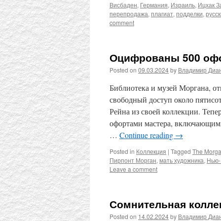
Висбаден
,
Германия
,
Израиль
,
Ицхак З
перепродажа
,
плагиат
,
подделки
,
русск
comment
Оцифрованы 500 оф
Posted on
09.03.2024
by
Владимир Диа
Библиотека и музей Моргана, от
свободный доступ около пятисо
Рейна из своей коллекции. Теп
офортами мастера, включающими
…
Continue reading
→
Posted in
Коллекция
|
Tagged
The Morga
Пирпонт Морган
,
мать художника
,
Нью-
Leave a comment
Сомнительная колле
Posted on
14.02.2024
by
Владимир Диа