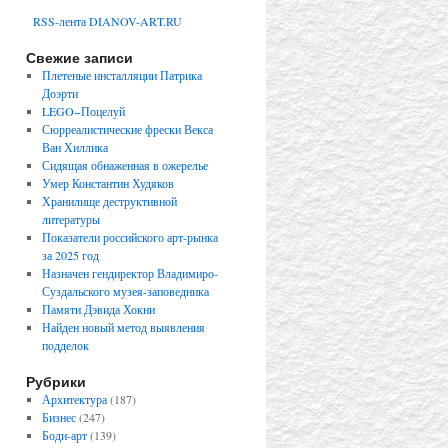
RSS-лента DIANOV-ART.RU
Свежие записи
Плетеные инсталляции Патрика
Доэрти
LEGO−Поцелуй
Сюрреалистические фрески Векса
Ван Хиллика
Сидящая обнаженная в ожерелье
Умер Константин Худяков
Хранилище деструктивной
литературы
Показатели российского арт-рынка
за 2025 год
Назначен гендиректор Владимиро-
Суздальского музея-заповедника
Памяти Дэвида Хокни
Найден новый метод выявления
подделок
Рубрики
Архитектура
(187)
Бизнес
(247)
Боди-арт
(139)