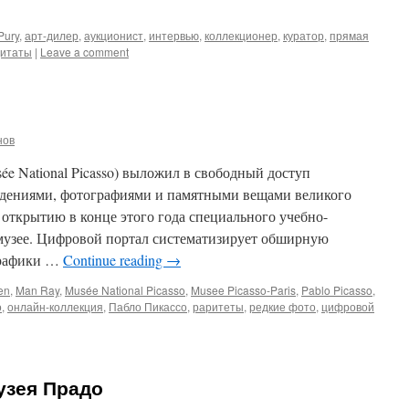
Pury
,
арт-дилер
,
аукционист
,
интервью
,
коллекционер
,
куратор
,
прямая
итаты
|
Leave a comment
нов
e National Picasso) выложил в свободный доступ
едениями, фотографиями и памятными вещами великого
открытию в конце этого года специального учебно-
 музее. Цифровой портал систематизирует обширную
графики …
Continue reading
→
en
,
Man Ray
,
Musée National Picasso
,
Musee Picasso-Paris
,
Pablo Picasso
,
о
,
онлайн-коллекция
,
Пабло Пикассо
,
раритеты
,
редкие фото
,
цифровой
узея Прадо