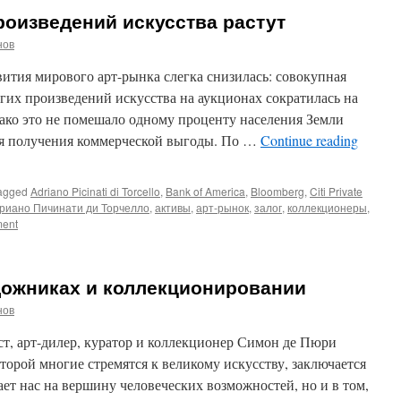
роизведений искусства растут
нов
ития мирового арт-рынка слегка снизилась: совокупная
гих произведений искусства на аукционах сократилась на
ако это не помешало одному проценту населения Земли
ля получения коммерческой выгоды. По …
Continue reading
agged
Adriano Picinati di Torcello
,
Bank of America
,
Bloomberg
,
Citi Private
риано Пичинати ди Торчелло
,
активы
,
арт-рынок
,
залог
,
коллекционеры
,
ment
дожниках и коллекционировании
нов
т, арт-дилер, куратор и коллекционер Симон де Пюри
оторой многие стремятся к великому искусству, заключается
ает нас на вершину человеческих возможностей, но и в том,