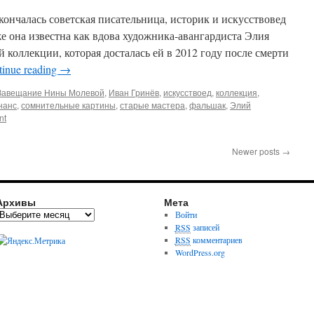
кончалась советская писательница, историк и искусствовед
 она известна как вдова художника-авангардиста Элия
 коллекции, которая досталась ей в 2012 году после смерти
tinue reading
→
Завещание Нины Молевой
,
Иван Гринёв
,
искусствоед
,
коллекция
,
нанс
,
сомнительные картины
,
старые мастера
,
фальшак
,
Элий
nt
Newer posts
→
Архивы
Мета
Войти
RSS
записей
RSS
комментариев
WordPress.org