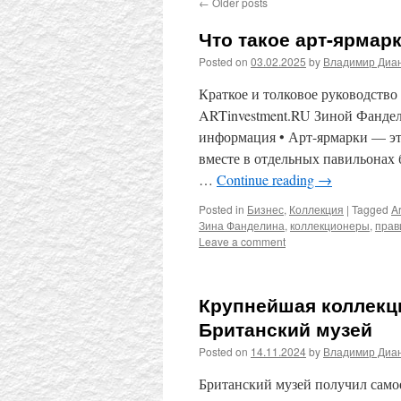
←
Older posts
Что такое арт-ярмарк
Posted on
03.02.2025
by
Владимир Диа
Краткое и толковое руководств
ARTinvestment.RU Зиной Фанде
информация • Арт-ярмарки — эт
вместе в отдельных павильонах 
…
Continue reading
→
Posted in
Бизнес
,
Коллекция
|
Tagged
Ar
Зина Фанделина
,
коллекционеры
,
прав
Leave a comment
Крупнейшая коллекц
Британский музей
Posted on
14.11.2024
by
Владимир Диа
Британский музей получил само