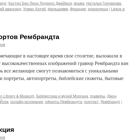
аруг
,
Кастро Бен Леон Лоуренс Джайюси
,
кража
,
Наталья Гончарова
,
ий авангард
,
Усман Хатиб
,
фальшивки
,
Франция
,
хранилища
|
Leave a
ортов Рембрандта
нов
мечающие в настоящее время свое столетие, выложили в
т высококачественных изображений гравюр Рембрандта ван
ерь все желающие смогут познакомиться с уникальными
 портреты, автопортреты, библейские сюжеты, бытовые
n Library & Museum
,
Библиотека и музей Моргана
,
гравюры
,
Джон
Йорк
,
онлайн-коллекция
,
офорты Рембрандта
,
портрет
,
Рембрандт
|
кция
нов