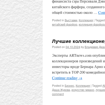
финансиста сэра Персиваля Дэви
китайского фарфора, созданного 
общей стоимостью около …
Cont
Posted in
Выставки
,
Коллекция
|
Tagged
китайский фарфор
,
коллекция фарфор
Лучшие коллекционе
Posted on
04.10.2024
by
Владимир Диа
Эксперты ARTnews.com опублик
коллекционеров произведений ис
инвесторы вроде Бернара Арно 
встретить в ТOP-200 комедийног
Continue reading
→
Posted in
Бизнес
,
Коллекция
|
Tagged
A
Даша Жукова
,
искусство чикано
,
лучши
comment