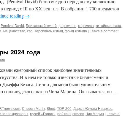
да (Percival David) безвозмездно передал ему коллекцию
в период с III по XX век н. э. В собрании 1 700 предметов
inue reading
→
Percival David
,
Британский музей
,
дар музею
,
керамика
,
китайская ваза
,
а
,
меценатство
,
сэр Персиваль Дэвид
,
фонд Дэвида
|
Leave a comment
ры 2024 года
нов
овали ежегодный список наиболее значительных
кусства. И в нем не только известные бизнесмены и
и Джеффа Безоса. Лично для меня было удивительным
о голливудского актера Чича Марина. Оказывается, он …
RTnews.com
,
Cheech Marin
,
Shed
,
TOP-200
,
Дарья Жукова Ниархос
,
е коллекционеры
,
музей «Гараж»
,
рейтинг
,
список
,
Чич Марин
|
Leave a