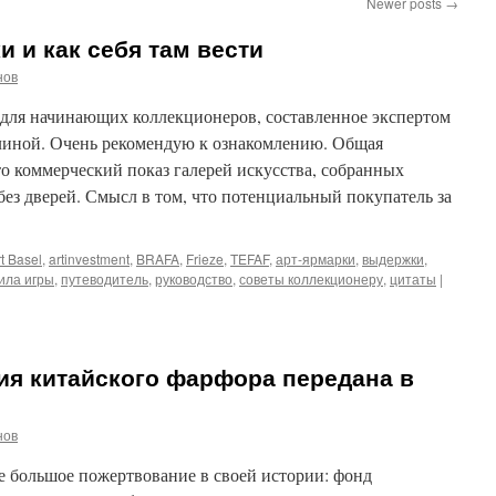
Newer posts
→
и и как себя там вести
нов
о для начинающих коллекционеров, составленное экспертом
линой. Очень рекомендую к ознакомлению. Общая
о коммерческий показ галерей искусства, собранных
без дверей. Смысл в том, что потенциальный покупатель за
t Basel
,
artinvestment
,
BRAFA
,
Frieze
,
TEFAF
,
арт-ярмарки
,
выдержки
,
ила игры
,
путеводитель
,
руководство
,
советы коллекционеру
,
цитаты
|
ия китайского фарфора передана в
нов
е большое пожертвование в своей истории: фонд