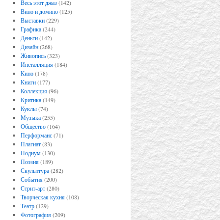
Весь этот джаз
(142)
Вино и домино
(125)
Выставки
(229)
Графика
(244)
Деньги
(142)
Дизайн
(268)
Живопись
(323)
Инсталляция
(184)
Кино
(178)
Книги
(177)
Коллекция
(96)
Критика
(149)
Куклы
(74)
Музыка
(255)
Общество
(164)
Перформанс
(71)
Плагиат
(83)
Подиум
(130)
Поэзия
(189)
Скульптура
(282)
События
(200)
Стрит-арт
(280)
Творческая кухня
(108)
Театр
(129)
Фотография
(209)