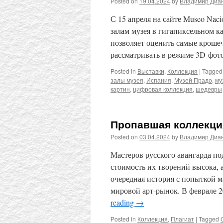
Posted on
19.04.2024
by
Владимир Диа
С 15 апреля на сайте Museo Nac
залам музея в гигапиксельном к
позволяет оценить самые кроше
рассматривать в режиме 3D-фо
Posted in
Выставки
,
Коллекция
|
Tagged
залы музея
,
Испания
,
Музей Прадо
,
му
картин
,
цифровая коллекция
,
шедевры
Пропавшая коллекция
Posted on
03.04.2024
by
Владимир Диа
Мастеров русского авангарда по
стоимость их творений высока, 
очередная история с попыткой м
мировой арт-рынок. В феврале 
reading
→
Posted in
Коллекция
,
Плагиат
|
Tagged