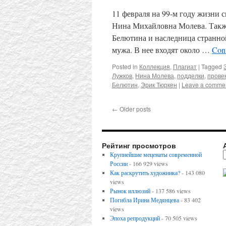
11 февраля на 99-м году жизни с
Нина Михайловна Молева. Также
Белютина и наследница странной
мужа. В нее входят около …
Con
Posted in
Коллекция
,
Плагиат
|
Tagged
Лужков
,
Нина Молева
,
подделки
,
прове
Белютин
,
Эрик Тюркен
|
Leave a comme
←
Older posts
Рейтинг просмотров
Крупнейшие меценаты современной
России
- 166 929 views
Как раскрутить художника?
- 143 080
views
Рынок иллюзий
- 137 586 views
Погибла Ирина Медянцева
- 83 402
views
Эпоха репродукций
- 70 505 views