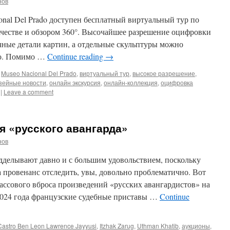
нов
ional Del Prado доступен бесплатный виртуальный тур по
ачестве и обзором 360°. Высочайшее разрешение оцифровки
чные детали картин, а отдельные скульптуры можно
то. Помимо …
Continue reading
→
Museo Nacional Del Prado
,
виртуальный тур
,
высокое разрешение
,
зейные новости
,
онлайн экскурсия
,
онлайн-коллекция
,
оцифровка
|
Leave a comment
 «русского авангарда»
нов
дделывают давно и с большим удовольствием, поскольку
а провенанс отследить, увы, довольно проблематично. Вот
ассового вброса произведений «русских авангардистов» на
2024 года французские судебные приставы …
Continue
Castro Ben Leon Lawrence Jayyusi
,
Itzhak Zarug
,
Uthman Khatib
,
аукционы
,