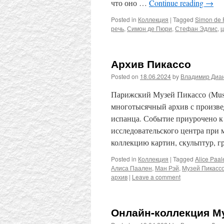
что оно …
Continue reading
→
Posted in
Коллекция
|
Tagged
Simon de 
речь
,
Симон де Пюри
,
Стефан Эдлис
,
ц
Архив Пикассо
Posted on
18.06.2024
by
Владимир Диа
Парижский Музей Пикассо (Musé
многотысячный архив с произв
испанца. Событие приурочено к 
исследовательского центра при
коллекцию картин, скульптур, 
Posted in
Коллекция
|
Tagged
Alice Paal
Алиса Паален
,
Ман Рэй
,
Музей Пикасс
архив
|
Leave a comment
Онлайн-коллекция М