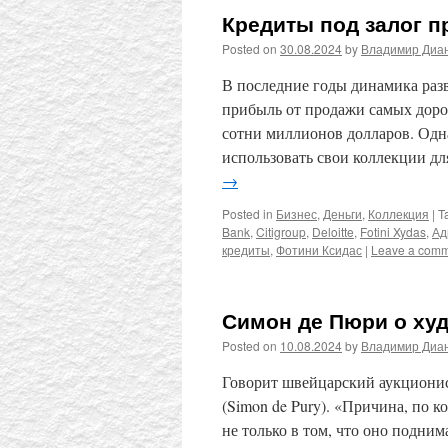
Кредиты под залог п
Posted on
30.08.2024
by
Владимир Диа
В последние годы динамика разв
прибыль от продажи самых доро
сотни миллионов долларов. Одн
использовать свои коллекции д
→
Posted in
Бизнес
,
Деньги
,
Коллекция
|
T
Bank
,
Citigroup
,
Deloitte
,
Fotini Xydas
,
Ад
кредиты
,
Фотини Ксидас
|
Leave a com
Симон де Пюри о ху
Posted on
10.08.2024
by
Владимир Диа
Говорит швейцарский аукционис
(Simon de Pury). «Причина, по к
не только в том, что оно подним