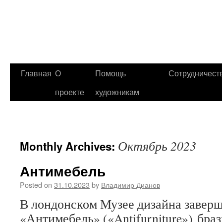
Главная
О
Помощь
Сотрудничест
проекте
художникам
Октябрь 2023
Monthly Archives:
Антимебель
Posted on
31.10.2023
by
Владимир Дианов
В лондонском Музее дизайна заверш
«Антимебель» («Antifurniture») бра