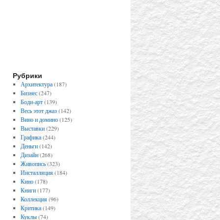
Рубрики
Архитектура
(187)
Бизнес
(247)
Боди-арт
(139)
Весь этот джаз
(142)
Вино и домино
(125)
Выставки
(229)
Графика
(244)
Деньги
(142)
Дизайн
(268)
Живопись
(323)
Инсталляция
(184)
Кино
(178)
Книги
(177)
Коллекция
(96)
Критика
(149)
Куклы
(74)