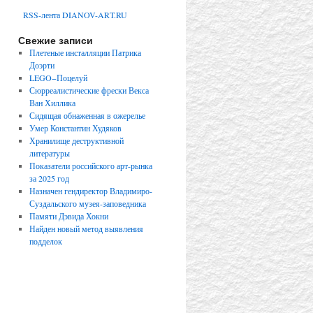
RSS-лента DIANOV-ART.RU
Свежие записи
Плетеные инсталляции Патрика
Доэрти
LEGO−Поцелуй
Сюрреалистические фрески Векса
Ван Хиллика
Сидящая обнаженная в ожерелье
Умер Константин Худяков
Хранилище деструктивной
литературы
Показатели российского арт-рынка
за 2025 год
Назначен гендиректор Владимиро-
Суздальского музея-заповедника
Памяти Дэвида Хокни
Найден новый метод выявления
подделок