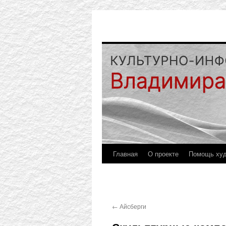
Главная
О проекте
Помощь ху
←
Айсберги