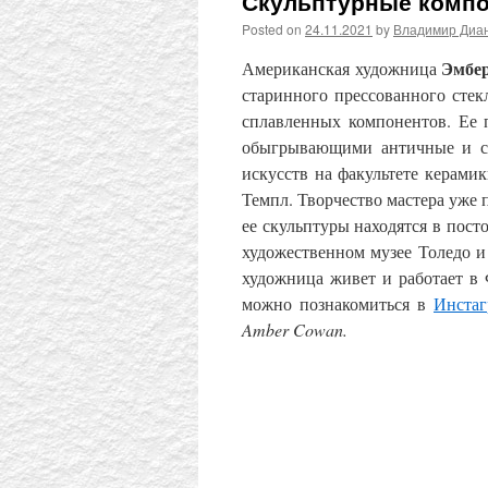
Скульптурные компо
Posted on
24.11.2021
by
Владимир Диа
Эмбер
Американская художница
старинного прессованного стек
сплавленных компонентов. Ее
обыгрывающими античные и ср
искусств на факультете керами
Темпл. Творчество мастера уже
ее скульптуры находятся в пост
художественном музее Толедо и
художница живет и работает в
можно познакомиться в
Инстаг
Amber Cowan.