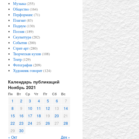
Музыка
(255)
Общество
(164)
Перформанс
(71)
Плагиат
(83)
Подиум
(130)
Поэзия
(189)
Скульптура
(282)
События
(200)
Стрит-арт
(280)
Творческая кухня
(108)
Театр
(129)
Фотография
(209)
Художник говорит
(124)
Календарь публикаций
Ноябрь 2021
Пн
Вт
Ср
Чт
Пт
Сб
Вс
1
2
3
4
5
6
7
8
9
10
11
12
13
14
15
16
17
18
19
20
21
22
23
24
25
26
27
28
29
30
« Окт
Дек »