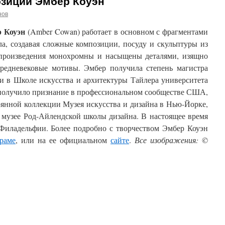
зиции Эмбер Коуэн
нов
 Коуэн
(Amber Cowan) работает в основном с фрагментами
ла, создавая сложные композиции, посуду и скульптуры из
 произведения монохромны и насыщены деталями, изящно
едневековые мотивы. Эмбер получила степень магистра
ки в Школе искусства и архитектуры Тайлера университета
 получило признание в профессиональном сообществе США,
оянной коллекции Музея искусства и дизайна в Нью-Йорке,
 музее Род-Айлендской школы дизайна. В настоящее время
 Филадельфии. Более подробно с творчеством Эмбер Коуэн
раме
, или на ее официальном
сайте
.
Все изображения: ©