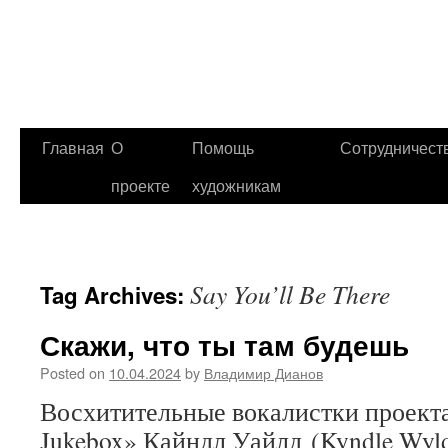
Главная
О
Помощь
Сотрудничест
проекте
художникам
Say You’ll Be There
Tag Archives:
Скажи, что ты там будешь
Posted on
10.04.2024
by
Владимир Дианов
Восхитительные вокалистки проекта
Jukebox» Кайндл Уайлд (Kyndle Wyld