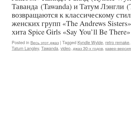
Таванда (Tawanda) и Татум Лэнгли (
возвращаются к классическому стил
женских групп «The Andrews Sisters
хита Spice Girls «Say You’ll Be There»
Posted in
Весь этот джаз
|
Tagged
Kyndle Wylde
,
retro remake
Tatum Langley
,
Tawanda
,
video
,
джаз 30-х годов
,
кавер-версия