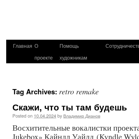
Главная
О
Помощь
Сотрудничест
проекте
художникам
retro remake
Tag Archives:
Скажи, что ты там будешь
Posted on
10.04.2024
by
Владимир Дианов
Восхитительные вокалистки проекта
Jukebox» Кайндл Уайлд (Kyndle Wyld