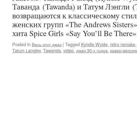
Таванда (Tawanda) и Татум Лэнгли (
возвращаются к классическому стил
женских групп «The Andrews Sisters
хита Spice Girls «Say You’ll Be There»
Posted in
Весь этот джаз
|
Tagged
Kyndle Wylde
,
retro remake
Tatum Langley
,
Tawanda
,
video
,
джаз 30-х годов
,
кавер-версия