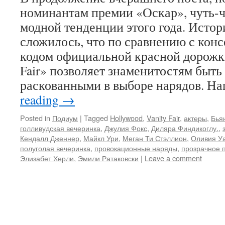
номинантам премии «Оскар», чуть-ч
модной тенденции этого года. Истор
сложилось, что по сравнению с кон
кодом официальной красной дорожки
Fair» позволяет знаменитостям быть
раскованными в выборе нарядов. Н
reading
→
Posted in
Подиум
|
Tagged
Hollywood
,
Vanity Fair
,
актеры
,
Бья
голливудская вечеринка
,
Джулия Фокс
,
Диляра Финдикоглу.
,
Кендалл Дженнер
,
Майкл Ури
,
Меган Ти Стэллион
,
Оливия У
полуголая вечеринка
,
провокационные наряды
,
прозрачное 
Элизабет Херли
,
Эмили Ратаковски
|
Leave a comment