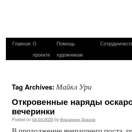
Главная
О
Помощь
Сотрудничест
проекте
художникам
Майкл Ури
Tag Archives:
Откровенные наряды оскар
вечеринки
Posted on
04.03.2025
by
Владимир Дианов
В продолжение вчерашнего поста, 