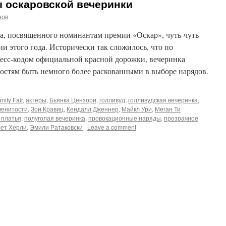
 оскаровской вечеринки
нов
а, посвященного номинантам премии «Оскар», чуть-чуть
и этого года. Исторически так сложилось, что по
есс-кодом официальной красной дорожки, вечеринка
итостям быть немного более раскованными в выборе нарядов.
→
nity Fair
,
актеры
,
Бьянка Цензори
,
голливуд
,
голливудская вечеринка
,
менитости
,
Зои Кравиц
,
Кендалл Дженнер
,
Майкл Ури
,
Меган Ти
 платья
,
полуголая вечеринка
,
провокационные наряды
,
прозрачное
ет Херли
,
Эмили Ратаковски
|
Leave a comment