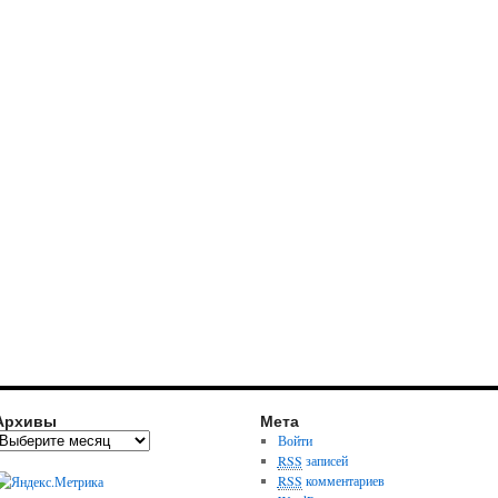
Архивы
Мета
Войти
RSS
записей
RSS
комментариев