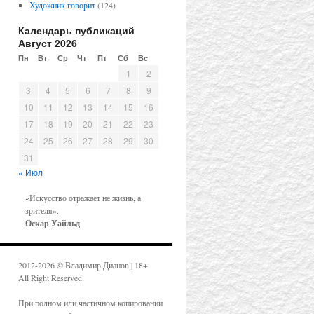
Художник говорит
(124)
Календарь публикаций
Август 2026
Пн
Вт
Ср
Чт
Пт
Сб
Вс
1
2
3
4
5
6
7
8
9
10
11
12
13
14
15
16
17
18
19
20
21
22
23
24
25
26
27
28
29
30
31
« Июл
«Искусство отражает не жизнь, а
зрителя».
Оскар Уайльд
2012-2026 © Владимир Дианов | 18+
All Right Reserved.
При полном или частичном копировании