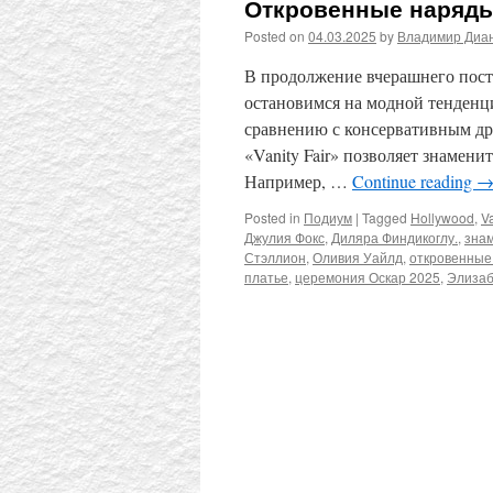
Откровенные наряды
Posted on
04.03.2025
by
Владимир Диа
В продолжение вчерашнего пост
остановимся на модной тенденци
сравнению с консервативным др
«Vanity Fair» позволяет знамен
Например, …
Continue reading
Posted in
Подиум
|
Tagged
Hollywood
,
Va
Джулия Фокс
,
Диляра Финдикоглу.
,
зна
Стэллион
,
Оливия Уайлд
,
откровенные
платье
,
церемония Оскар 2025
,
Элизаб