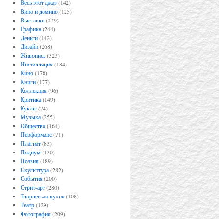
Весь этот джаз
(142)
Вино и домино
(125)
Выставки
(229)
Графика
(244)
Деньги
(142)
Дизайн
(268)
Живопись
(323)
Инсталляция
(184)
Кино
(178)
Книги
(177)
Коллекция
(96)
Критика
(149)
Куклы
(74)
Музыка
(255)
Общество
(164)
Перформанс
(71)
Плагиат
(83)
Подиум
(130)
Поэзия
(189)
Скульптура
(282)
События
(200)
Стрит-арт
(280)
Творческая кухня
(108)
Театр
(129)
Фотография
(209)