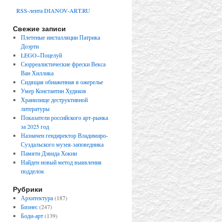
RSS-лента DIANOV-ART.RU
Свежие записи
Плетеные инсталляции Патрика
Доэрти
LEGO−Поцелуй
Сюрреалистические фрески Векса
Ван Хиллика
Сидящая обнаженная в ожерелье
Умер Константин Худяков
Хранилище деструктивной
литературы
Показатели российского арт-рынка
за 2025 год
Назначен гендиректор Владимиро-
Суздальского музея-заповедника
Памяти Дэвида Хокни
Найден новый метод выявления
подделок
Рубрики
Архитектура
(187)
Бизнес
(247)
Боди-арт
(139)