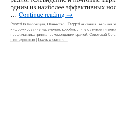
одним из наиболее эффективных но
…
Continue reading
→
Posted in
Коллекция
,
Общество
|
Tagged
агитация
,
великая э
информирование населения
,
коробок спичек
,
личная гигиен
профилактика гриппа
,
рекомендации врачей
,
Советский Сою
шестидесятые
|
Leave a comment