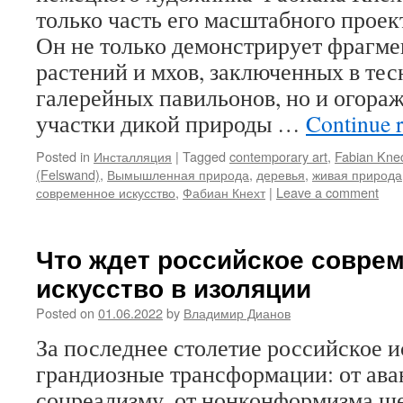
только часть его масштабного проекта
Он не только демонстрирует фрагме
растений и мхов, заключенных в те
галерейных павильонов, но и огора
участки дикой природы …
Continue 
Posted in
Инсталляция
|
Tagged
contemporary art
,
Fabian Kne
(Felswand)
,
Вымышленная природа
,
деревья
,
живая природа
современное искусство
,
Фабиан Кнехт
|
Leave a comment
Что ждет российское совре
искусство в изоляции
Posted on
01.06.2022
by
Владимир Дианов
За последнее столетие российское 
грандиозные трансформации: от ава
соцреализму, от нонконформизма ше