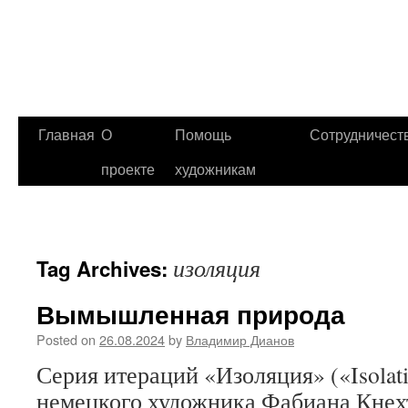
Главная
О
Помощь
Сотрудничест
проекте
художникам
изоляция
Tag Archives:
Вымышленная природа
Posted on
26.08.2024
by
Владимир Дианов
Серия итераций «Изоляция» («Isolati
немецкого художника Фабиана Кнехта