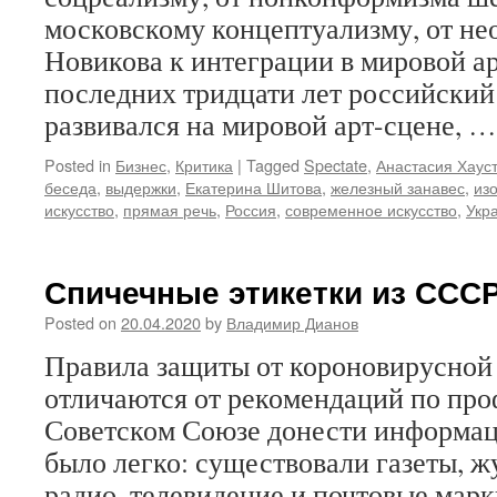
московскому концептуализму, от н
Новикова к интеграции в мировой ар
последних тридцати лет российский
развивался на мировой арт-сцене, 
Posted in
Бизнес
,
Критика
|
Tagged
Spectate
,
Анастасия Хаус
беседа
,
выдержки
,
Екатерина Шитова
,
железный занавес
,
из
искусство
,
прямая речь
,
Россия
,
современное искусство
,
Укр
Спичечные этикетки из ССС
Posted on
20.04.2020
by
Владимир Дианов
Правила защиты от короновирусной
отличаются от рекомендаций по про
Советском Союзе донести информац
было легко: существовали газеты, ж
радио, телевидение и почтовые марк