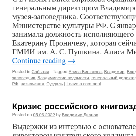
генеральным директором Владимиро
музея-заповедника. Соответствующи
Министерстве культуры РФ. С января
занимала должность исполняющего 
Екатерину Проничеву, которая сейча
ГМИИ им. А. С. Пушкина. Алиса М
Continue reading
→
Posted in
События
|
Tagged
Алиса Бирюкова
,
Владимир
,
Вла
заповедник
,
Владимирские ведомости
,
генеральный директо
РФ
,
назначения
,
Суздаль
|
Leave a comment
Кризис российского книгоиз
Posted on
05.06.2022
by
Владимир Дианов
Выдержки из интервью с основател
директором издательского холдинга