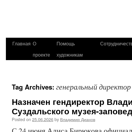
Главная
О
Помощь
Сотрудничест
проекте
художникам
генеральный директор
Tag Archives:
Назначен гендиректор Влад
Суздальского музея-запове
Posted on
25.06.2026
by
Владимир Дианов
С 24 июня Алиса Бирюкова официал