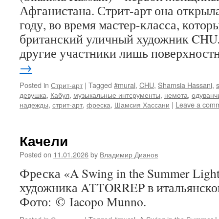
Афганистана. Стрит-арт она открыла
году, во время мастер-класса, котор
британский уличный художник CHU. 
другие участники лишь поверхнос
→
Posted in
Стрит-арт
|
Tagged
#mural
,
CHU
,
Shamsia Hassani
,
s
девушка
,
Кабул
,
музыкальные интсрументы
,
немота
,
одуванч
надежды
,
стрит-арт
,
фреска
,
Шамсия Хассани
|
Leave a com
Качели
Posted on
11.01.2026
by
Владимир Дианов
Фреска «A Swing in the Summer Ligh
художника ATTORREP в итальянском
Фото: © Iacopo Munno.