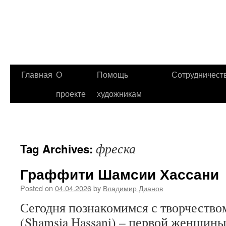
Главная
О
Помощь
Сотрудничест
проекте
художникам
фреска
Tag Archives:
Граффити Шамсии Хассани
Posted on
04.04.2026
by
Владимир Дианов
Сегодня познакомимся с творчеств
(Shamsia Hassani) – первой женщин