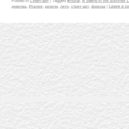
Posted in
Стрит-арт
|
Tagged
#mural
,
A Swing in the Summer L
девочка
,
Италия
,
качели
,
лето
,
стрит-арт
,
фреска
|
Leave a c