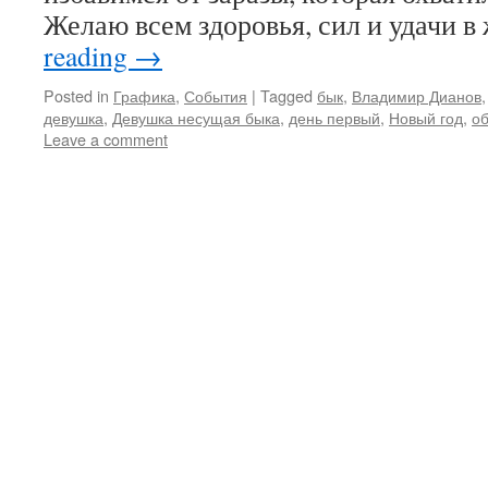
Желаю всем здоровья, сил и удачи 
reading
→
Posted in
Графика
,
События
|
Tagged
бык
,
Владимир Дианов
девушка
,
Девушка несущая быка
,
день первый
,
Новый год
,
о
Leave a comment