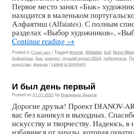
Первое место занял «Бык» художника
находится в маленьком португальск
Алфаятиш (Alfaiates). С полным спи
разделах «Выбор художников», «Выб
Continue reading
→
Posted in
Стрит-арт
|
Tagged
#mural
,
Alfaiates
,
bull
,
Nuno Mile
Алфаятиш
,
бык
,
конкурс
,
лучший мурал 2024
,
победитель
,
По
искусство
,
фреска
|
Leave a comment
И был день первый
Posted on
01.01.2021
by
Владимир Дианов
Дорогие друзья! Проект DIANOV-AR
вас без каникул и выходных. Спасиб
искусству и творчеству. Надеюсь, в
избавимся от заразы, которая охвати