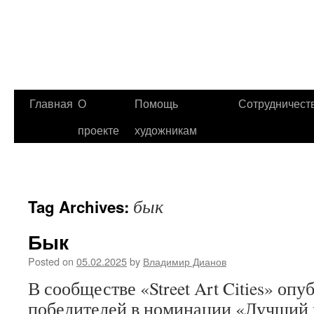
Главная
О
Помощь
Сотрудничест
проекте
художникам
бык
Tag Archives:
Бык
Posted on
05.02.2025
by
Владимир Дианов
В сообществе «Street Art Cities» оп
победителей в номинации «Лучший м