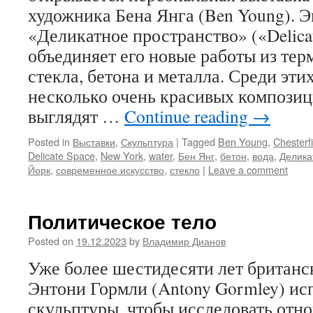
художника Бена Янга (Ben Young). 
«Деликатное пространство» («Delica
объединяет его новые работы из те
стекла, бетона и металла. Среди эти
несколько очень красивых композиц
выглядят …
Continue reading
→
Posted in
Выставки
,
Скульптура
|
Tagged
Ben Young
,
Chesterfi
Delicate Space
,
New York
,
water
,
Бен Янг
,
бетон
,
вода
,
Делика
Йорк
,
современное искусство
,
стекло
|
Leave a comment
Политическое тело
Posted on
19.12.2023
by
Владимир Дианов
Уже более шестидесяти лет британ
Энтони Гормли (Antony Gormley) ис
скульптуры, чтобы исследовать от