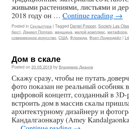
живыми растениями, листьями и дер
2018 году он …
Continue reading
→
Posted in
Скульптура
|
Tagged
Daniel Popper
,
Society Las Olas
бюст
,
Дэниел Поппер
,
женщина
,
жилой комплекс
,
метафора
современное искусство
,
США
,
Флорида
,
Форт-Лодердейл
|
L
Дом в скале
Posted on
20.05.2019
by
Владимир Дианов
Скажу сразу, чтобы не путать доверч
фото показан не реальный особняк в
цифровой концепт, созданный в 3D-
встроить дом в массив скалы пришла
архитектурному дизайнеру и фотог
Кандалгаонкару (Amey Kandalgaonka
…
Continue reading
→