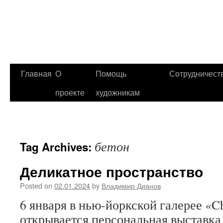
Главная
О
Помощь
Сотрудничест
проекте
художникам
бетон
Tag Archives:
Деликатное пространство
Posted on
02.01.2024
by
Владимир Дианов
6 января в нью-йоркской галерее «Che
открывается персональная выставка