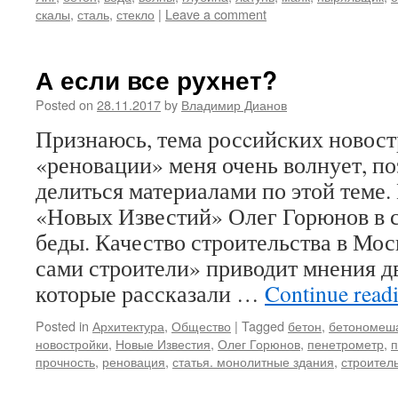
скалы
,
сталь
,
стекло
|
Leave a comment
А если все рухнет?
Posted on
28.11.2017
by
Владимир Дианов
Признаюсь, тема росcийских новост
«реновации» меня очень волнует, п
делиться материалами по этой теме
«Новых Известий» Олег Горюнов в 
беды. Качество строительства в Мо
сами строители» приводит мнения дв
которые рассказали …
Continue read
Posted in
Архитектура
,
Общество
|
Tagged
бетон
,
бетономеш
новостройки
,
Новые Известия
,
Олег Горюнов
,
пенетрометр
,
п
прочность
,
реновация
,
статья. монолитные здания
,
строител