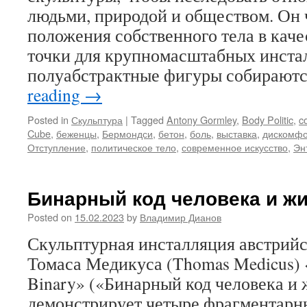
людьми, природой и обществом. Он 
положения собственного тела в каче
точки для крупномасштабных инстал
полуабстрактные фигуры собирают
reading
→
Posted in
Скульптура
|
Tagged
Antony Gormley
,
Body Politic
,
c
Cube
,
беженцы
,
Бермондси
,
бетон
,
боль
,
выставка
,
дискомфо
Отступление
,
политическое тело
,
современное искусство
,
Эн
Бинарный код человека и ж
Posted on
15.02.2023
by
Владимир Дианов
Скульптурная инсталляция австрий
Томаса Медикуса (Thomas Medicus)
Binary» («Бинарный код человека и 
демонстрирует четыре фрагментарн