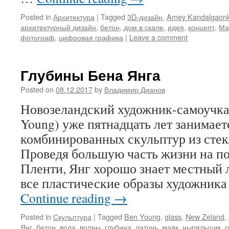
Posted in
Архитектура
|
Tagged
3D-дизайн
,
Amey Kandalgaonk
архитектурный дизайн
,
бетон
,
дом в скале
,
идея
,
концепт
,
Ма
фотограф
,
цифровая графика
|
Leave a comment
Глубины Бена Янга
Posted on
08.12.2017
by
Владимир Дианов
Новозеландский художник-самоучка
Young) уже пятнадцать лет занимает
комбинированных скульптур из стекл
Проведя большую часть жизни на по
Пленти, Янг хорошо знает местный 
все пластические образы художника
Continue reading
→
Posted in
Скульптура
|
Tagged
Ben Young
,
glass
,
New Zeland
,
Янг
,
бетон
,
вода
,
волны
,
глубина
,
латунь
,
маяк
,
ныряльщик
,
о