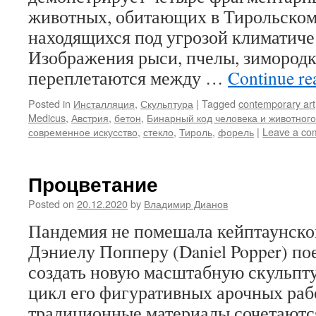
животных, обитающих в Тирольском 
находящихся под угрозой климатиче
Изображения рыси, пчелы, зимородк
переплетаются между …
Continue r
Posted in
Инсталляция
,
Скульптура
|
Tagged
contemporary art
Medicus
,
Австрия
,
бетон
,
Бинарный код человека и животного
современное искусство
,
стекло
,
Тироль
,
форель
|
Leave a co
Процветание
Posted on
20.12.2020
by
Владимир Дианов
Пандемия не помешала кейптаунско
Дэниелу Попперу (Daniel Popper) п
создать новую масштабную скульп
цикл его фигуративных арочных рабо
традиционные материалы сочетаются