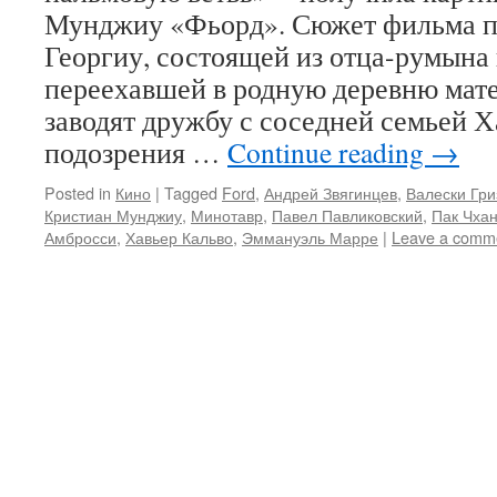
Мунджиу «Фьорд». Сюжет фильма по
Георгиу, состоящей из отца-румына
переехавшей в родную деревню мате
заводят дружбу с соседней семьей Х
подозрения …
Continue reading
→
Posted in
Кино
|
Tagged
Ford
,
Андрей Звягинцев
,
Валески Гри
Кристиан Мунджиу
,
Минотавр
,
Павел Павликовский
,
Пак Чхан
Амбросси
,
Хавьер Кальво
,
Эммануэль Марре
|
Leave a comm