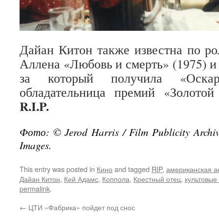
Дайан Китон также известна по р
Аллена «Любовь и смерть» (1975) и
за который получила «Оска
обладательница премий «Золото
R.I.P.
Фото: © Jerod Harris / Film Publicity Archive
Images.
This entry was posted in
Кино
and tagged
RIP
,
американская а
Дайан Китон
,
Кей Адамс
,
Коппола
,
Крестный отец
,
культовы
permalink
.
←
ЦТИ «Фабрика» пойдет под снос