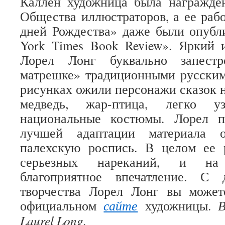
Каллен художница была награжде
Общества иллюстраторов, а ее раб
дней Рождества» даже были опубл
York Times Book Review». Яркий 
Лорел Лонг буквально запест
матрешке» традиционными русским
рисунках ожили персонажи сказок н
медведь, жар-птица, легко 
национальные костюмы. Лорел п
лучшей адаптации материала о
палехскую роспись. В целом ее 
серьезных нареканий, и на
благоприятное впечатление. С 
творчества Лорел Лонг вы может
официальном
сайте
художницы.
В
Laurel Long.