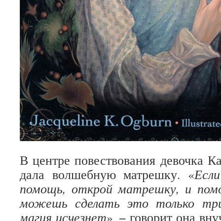
В центре повествования девочка Ка
дала волшебную матрешку. «
Есл
помощь, открой матрешку, и по
можешь сделать это только тр
магия исчезнет
» − говорит она вну