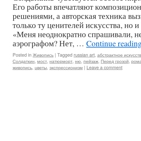
Его работы впечатляют композицио
решениями, а авторская техника выз
только ту ценителей искусства, но 
«Меня неоднократно спрашивали, не
аэрографом? Нет, …
Continue readin
Posted in
Живопись
|
Tagged
russian art
,
абстрактное искусст
Солдаткин
,
мост
,
натюрморт
,
ню
,
пейзаж
,
Перед грозой
,
ром
живопись
,
цветы
,
экспрессионизм
|
Leave a comment