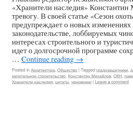
«Хранители наследия» Константин 
тревогу. В своей статье «Сезон охот
предупреждает о новых изменениях
законодательстве, лоббируемых чин
интересах строительного и туристич
идет о долгосрочной программе сох
…
Continue reading
→
Posted in
Архитектура
,
Общество
|
Tagged
градозащитники
,
д
капитальное строительство
,
Константин Михайлов
,
ОКН
,
пам
Хранители наследия
,
цитаты
,
чиновники
|
Leave a comment