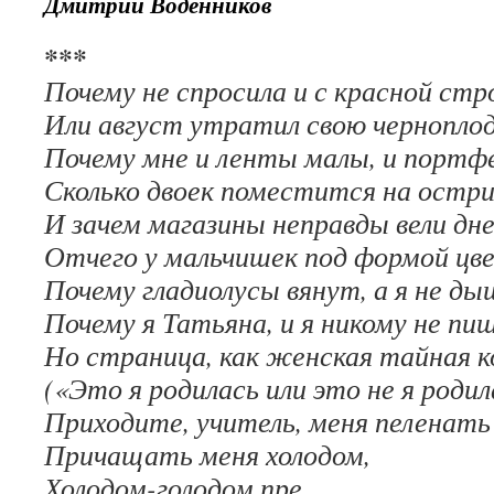
Дмитрий Воденников
***
Почему не спросила и с красной стро
Или август утратил свою чернопло
Почему мне и ленты малы, и портф
Сколько двоек поместится на остри
И зачем магазины неправды вели дн
Отчего у мальчишек под формой цв
Почему гладиолусы вянут, а я не ды
Почему я Татьяна, и я никому не пиш
Но страница, как женская тайная ко
(«Это я родилась или это не я родил
Приходите, учитель, меня пеленать 
Причащать меня холодом,
Холодом-голодом пре…