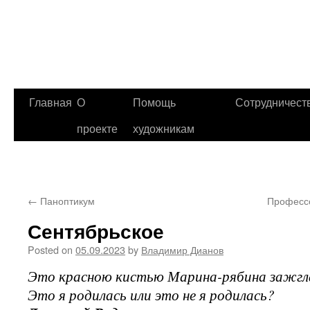
Главная
О
Помощь
Сотрудничест
проекте
художникам
←
Паноптикум
Профессо
Сентябрьское
Posted on
05.09.2023
by
Владимир Дианов
Это красною кистью Марина-рябина зажгл
Это я родилась или это не я родилась?