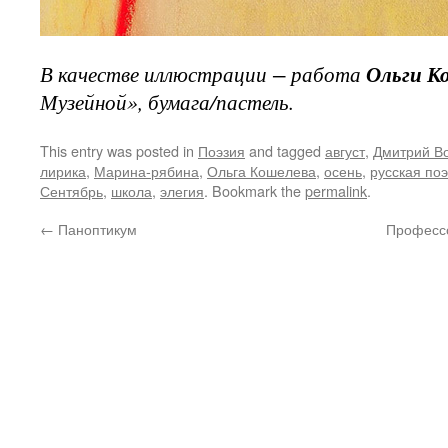
В качестве иллюстрации − работа
Ольги К
Музейной», бумага/пастель.
This entry was posted in
Поэзия
and tagged
август
,
Дмитрий В
лирика
,
Марина-рябина
,
Ольга Кошелева
,
осень
,
русская по
Сентябрь
,
школа
,
элегия
. Bookmark the
permalink
.
←
Паноптикум
Профессо