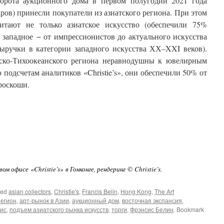
борота аукционного дома в первом полугодии 2021 года
ров) принесли покупатели из азиатского региона. При этом
читают не только азиатское искусство (обеспечили 75%
и западное − от импрессионистов до актуального искусства
ыручки в категории западного искусства ХХ–XXI веков).
тско-Тихоокеанского региона неравнодушны к ювелирным
 подсчетам аналитиков «Christie’s», они обеспечили 50% от
роскоши.
м офисе «Christie’s» в Гонконге, рендеринг © Christie’s.
ged
asian collectors
,
Christie's
,
Francis Belin
,
Hong Kong
,
The Art
регион
,
арт-рынок в Азии
,
аукционный дом
,
восточная экспансия
,
ис
,
подъем азиатского рынка искусств
,
торги
,
Фрэнсис Белин
. Bookmark