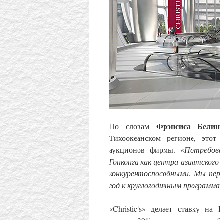
Фрэнсиса Белин
По словам
Тихоокеанском регионе, это
аукционов фирмы. «
Потребов
Гонконга как центра азиатского
конкурентоспособными. Мы пер
год к круглогодичным программ
«Christie’s» делает ставку н