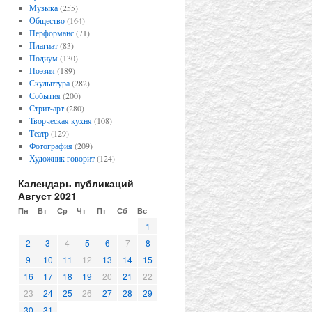
Музыка
(255)
Общество
(164)
Перформанс
(71)
Плагиат
(83)
Подиум
(130)
Поэзия
(189)
Скульптура
(282)
События
(200)
Стрит-арт
(280)
Творческая кухня
(108)
Театр
(129)
Фотография
(209)
Художник говорит
(124)
Календарь публикаций
Август 2021
Пн
Вт
Ср
Чт
Пт
Сб
Вс
1
2
3
4
5
6
7
8
9
10
11
12
13
14
15
16
17
18
19
20
21
22
23
24
25
26
27
28
29
30
31