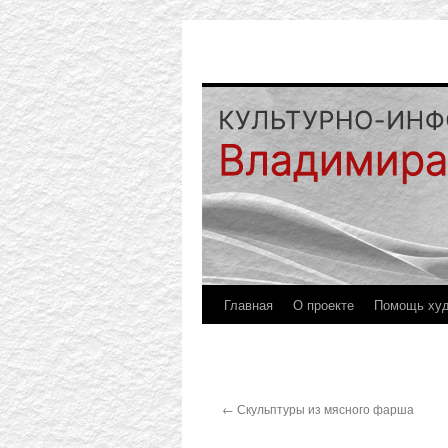
Главная
О проекте
Помощь ху
←
Скульптуры из мясного фарша