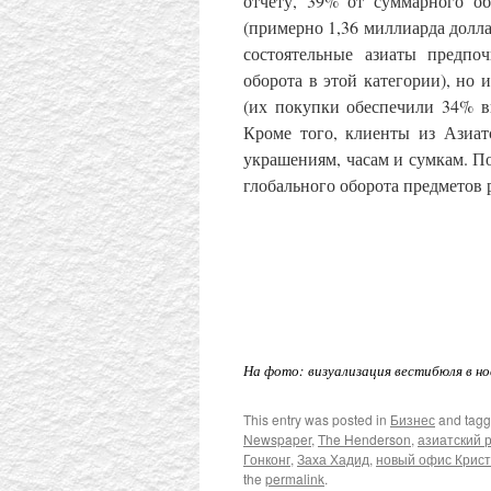
отчету, 39% от суммарного о
(примерно 1,36 миллиарда долла
состоятельные азиаты предпо
оборота в этой категории), но 
(их покупки обеспечили 34% в
Кроме того, клиенты из Азиа
украшениям, часам и сумкам. По
глобального оборота предметов 
На фото: визуализация вестибюля в ново
This entry was posted in
Бизнес
and tag
Newspaper
,
The Henderson
,
азиатский 
Гонконг
,
Заха Хадид
,
новый офис Крист
the
permalink
.