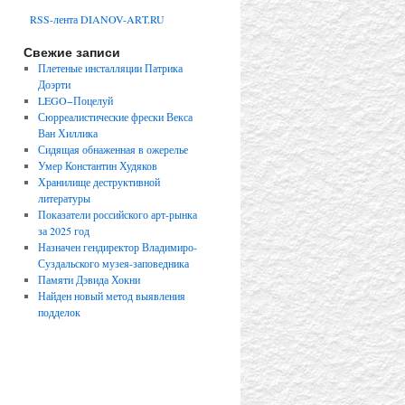
RSS-лента DIANOV-ART.RU
Свежие записи
Плетеные инсталляции Патрика
Доэрти
LEGO−Поцелуй
Сюрреалистические фрески Векса
Ван Хиллика
Сидящая обнаженная в ожерелье
Умер Константин Худяков
Хранилище деструктивной
литературы
Показатели российского арт-рынка
за 2025 год
Назначен гендиректор Владимиро-
Суздальского музея-заповедника
Памяти Дэвида Хокни
Найден новый метод выявления
подделок