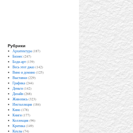
Рубрики
Архитектура
(187)
Бизнес
(247)
Боди-арт
(139)
Весь этот джаз
(142)
Вино и домино
(125)
Выставки
(229)
Графика
(244)
Деньги
(142)
Дизайн
(268)
Живопись
(323)
Инсталляция
(184)
Кино
(178)
Книги
(177)
Коллекция
(96)
Критика
(149)
Куклы
(74)