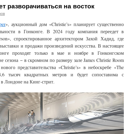
т разворачиваться на восток
нов
per
», аукционный дом «Christie’s» планирует существенно
ельности в Гонконге. В 2024 году компания переедет в
son», спроектированное архитектором Захой Хадид, где
 выставки и продажи произведений искусства. В настоящее
онге проходят только в мае и ноябре в Гонконгском
е сезона − в скромном по размеру зале James Christie Room
нового представительства «Christie’s» в небоскребе «The
4,6 тысяч квадратных метров и будет сопоставима с
в Лондоне на Кинг-стрит.