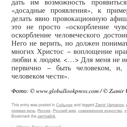
дать им возможность проявитьс
«досадные проявления», к прим
делать явно провокационную афиш
это не просто «оскорбление чув
оскорбление человеческого досто
Него не верить, но должен понимат
многих Христос − воплощение нра
любви к людям. <…> Для меня не ис
первично − быть человеком, и,
человеком чести».
Фото: © www.globallookpress.com / © Zamir
This entry was posted in
События
and tagged
Zamir Usmanov
,
прямая речь
,
Россия
,
Русский мир
,
современное искусство
,
х
Bookmark the
permalink
.
←
Образы Елены Куниной