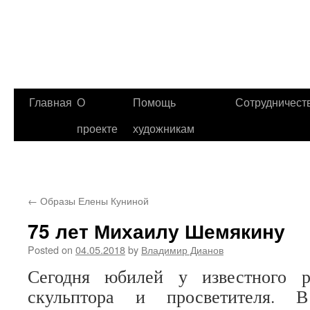
Главная
О
Помощь
Сотрудничест
проекте
художникам
←
Образы Елены Куниной
75 лет Михаилу Шемякину
Posted on
04.05.2018
by
Владимир Дианов
Сегодня юбилей у известного р
скульптора и просветителя. 