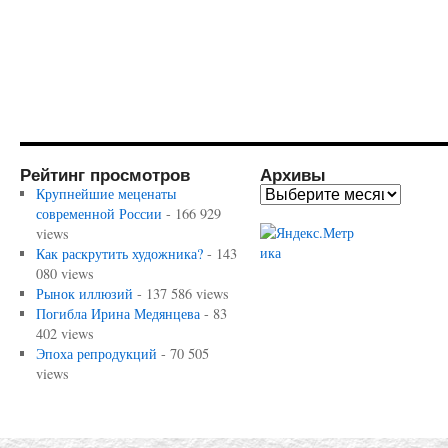
Рейтинг просмотров
Архивы
Крупнейшие меценаты
современной России
- 166 929
views
Как раскрутить художника?
- 143
080 views
Рынок иллюзий
- 137 586 views
Погибла Ирина Медянцева
- 83
402 views
Эпоха репродукций
- 70 505
views