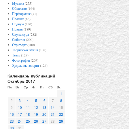
Музыка
(255)
Общество
(164)
Перформанс
(71)
Плагиат
(83)
Подиум
(130)
Поэзия
(189)
Скульптура
(282)
События
(200)
Стрит-арт
(280)
Творческая кухня
(108)
Театр
(129)
Фотография
(209)
Художник говорит
(124)
Календарь публикаций
Октябрь 2017
Пн
Вт
Ср
Чт
Пт
Сб
Вс
1
2
3
4
5
6
7
8
9
10
11
12
13
14
15
16
17
18
19
20
21
22
23
24
25
26
27
28
29
30
31