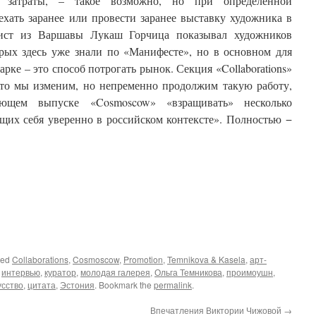
 затраты, – такое возможно, но при определенной
ехать заранее или провести заранее выставку художника в
рист из Варшавы Лукаш Горчица показывал художников
торых здесь уже знали по «Манифесте», но в основном для
рке – это способ потрогать рынок. Секция «Collaborаtions»
о-то мы изменим, но непременно продолжим такую работу,
щем выпуске «Cosmoscow» «взращивать» несколько
щих себя уверенно в российском контексте». Полностью −
ged
Collaborаtions
,
Cosmoscow
,
Promotion
,
Temnikova & Kasela
,
арт-
,
интервью
,
куратор
,
молодая галерея
,
Ольга Темникова
,
проимоушн
,
усство
,
цитата
,
Эстония
. Bookmark the
permalink
.
Впечатления Виктории Чижовой
→