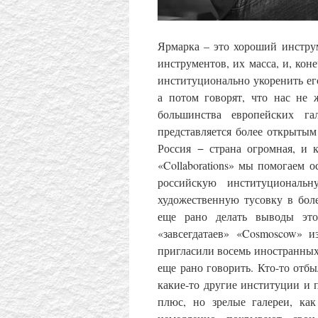
Ярмарка – это хороший инстру
инструментов, их масса, и, кон
институционально укоренить его
а потом говорят, что нас не 
большинства европейских га
представляется более открытым
Россия − страна огромная, и 
«Collaborаtions» мы помогаем 
российскую институциональ
художественную тусовку в бол
еще рано делать выводы это
«завсегдатаев» «Cosmoscow» 
пригласили восемь иностранных, 
еще рано говорить. Кто-то отбы
какие-то другие институции и 
плюс, но зрелые галереи, ка