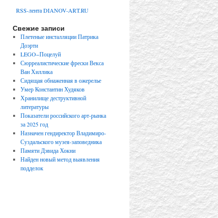
RSS-лента DIANOV-ART.RU
Свежие записи
Плетеные инсталляции Патрика
Доэрти
LEGO−Поцелуй
Сюрреалистические фрески Векса
Ван Хиллика
Сидящая обнаженная в ожерелье
Умер Константин Худяков
Хранилище деструктивной
литературы
Показатели российского арт-рынка
за 2025 год
Назначен гендиректор Владимиро-
Суздальского музея-заповедника
Памяти Дэвида Хокни
Найден новый метод выявления
подделок