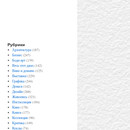
Рубрики
Архитектура
(187)
Бизнес
(247)
Боди-арт
(139)
Весь этот джаз
(142)
Вино и домино
(125)
Выставки
(229)
Графика
(244)
Деньги
(142)
Дизайн
(268)
Живопись
(323)
Инсталляция
(184)
Кино
(178)
Книги
(177)
Коллекция
(96)
Критика
(149)
Куклы
(74)