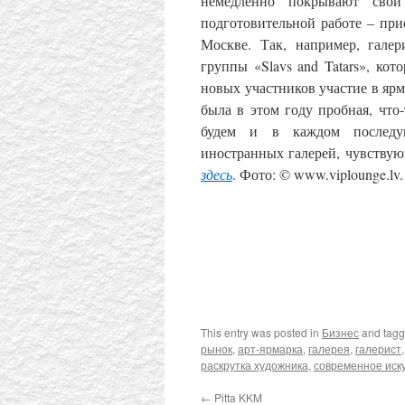
немедленно покрывают свои
подготовительной работе – при
Москве. Так, например, гале
группы «Slavs and Tatars», ко
новых участников участие в ярма
была в этом году пробная, чт
будем и в каждом последую
иностранных галерей, чувствую
здесь
. Фото: © www.viplounge.lv.
This entry was posted in
Бизнес
and tag
рынок
,
арт-ярмарка
,
галерея
,
галерист
раскрутка художника
,
современное иск
←
Pitta KKM