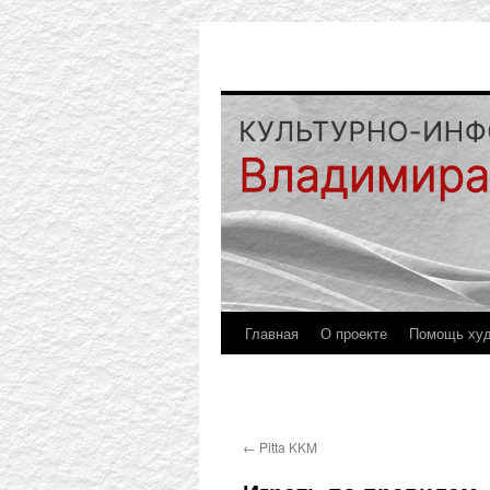
Главная
О проекте
Помощь ху
←
Pitta KKM