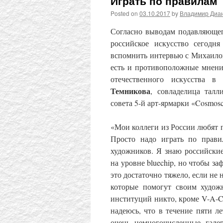
Играть по правилам
Posted on
03.10.2017
by
Владимир Диа
Согласно выводам подавляющег
российское искусство сегодн
вспомнить интервью с Михаил
есть и противоположные мнени
отечественного искусства 
Темникова
, совладелица талл
совета 5-й арт-ярмарки «Cosmos
«Мои коллеги из России любят п
Просто надо играть по прави
художников. Я знаю российски
на уровне bluechip, но чтобы з
это достаточно тяжело, если не
которые помогут своим худож
институций никто, кроме V-A-C,
надеюсь, что в течение пяти ле
очень немногочисленные галере