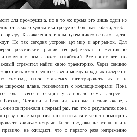
мент для промоушена, но в то же время это лишь один из
ечно, от самого художника требуется большая работа, чтобы
 карьеру. К сожалению, таким путем никто не готов идти,
ждут. Но так сегодня устроен арт-мир и арт-рынок. Для
лерей российский рынок географически и ментально
 и понятным, чем, скажем, китайский. Все понимают, что
каждый стремится найти свою траекторию. Через секцию
осуществить вход среднего звена международных галерей в
ную систему, плюс стараемся интегрировать их и в
ее широком плане, познакомить с коллекционерами. Пока
го года, всего в секции участвовало семь галерей –
из России, Эстонии и Бельгии, которые в свою очередь
они все приехали в первый раз, так что о результатах пока
л сразу после закрытия, кто-то остался и успел посмотреть
провести какие-то встречи. Были продажи, не все вышли в
к правило, не ожидают, что с первого раза непременно