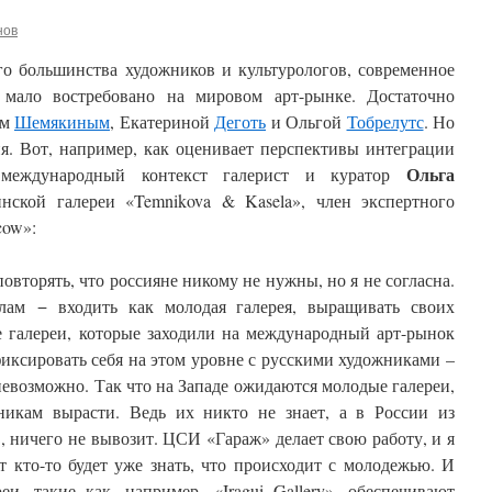
нов
о большинства художников и культурологов, современное
я мало востребовано на мировом арт-рынке. Достаточно
ом
Шемякиным
, Екатериной
Деготь
и Ольгой
Тобрелутс
. Но
я. Вот, например, как оценивает перспективы интеграции
Ольга
в международный контекст галерист и куратор
инской галереи «Temnikova & Kasela», член экспертного
cow»:
овторять, что россияне никому не нужны, но я не согласна.
лам − входить как молодая галерея, выращивать своих
е галереи, которые заходили на международный арт-рынок
афиксировать себя на этом уровне с русскими художниками –
 невозможно. Так что на Западе ожидаются молодые галереи,
никам вырасти. Ведь их никто не знает, а в России из
 ничего не вывозит. ЦСИ «Гараж» делает свою работу, и я
т кто-то будет уже знать, что происходит с молодежью. И
и, такие как, например, «Iragui Gallery», обеспечивают