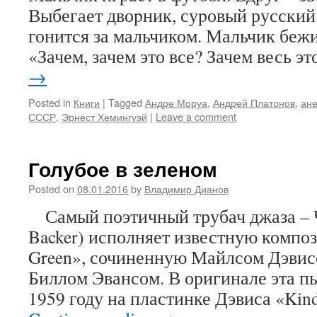
Выбегает двоpник, суpовый русский
гонится за мальчиком. Мальчик бежи
«Зачем, зачем это все? Зачем весь э
→
Posted in
Книги
|
Tagged
Андре Моруа
,
Андрей Платонов
,
ане
СССР
,
Эрнест Хемингуэй
|
Leave a comment
Голубое в зеленом
Posted on
08.01.2016
by
Владимир Дианов
Самый поэтичный трубач джаза – Ч
Backer) исполняет известную композ
Green», сочиненную Майлсом Дэвисо
Биллом Эвансом. В оригинале эта пь
1959 году на пластинке Дэвиса «Kin