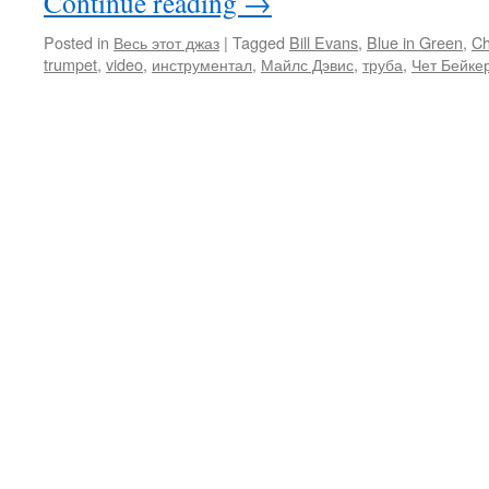
Continue reading
→
Posted in
Весь этот джаз
|
Tagged
Bill Evans
,
Blue in Green
,
Ch
trumpet
,
video
,
инструментал
,
Майлс Дэвис
,
труба
,
Чет Бейке