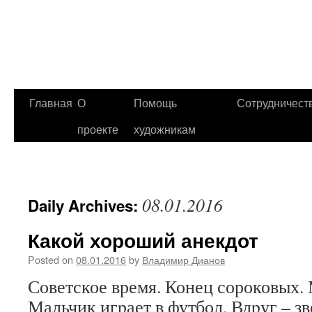
Главная
О
Помощь
Сотрудничест
проекте
художникам
08.01.2016
Daily Archives:
Какой хороший анекдот
Posted on
08.01.2016
by
Владимир Дианов
Советское время. Конец сороковых. 
Мальчик игpает в футбол. Вдpуг – зв