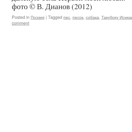
фото © В. Дианов (2012)
Posted in
Поэзия
|
Tagged
пес
,
песок
,
собака
,
Такубоку Исика
comment