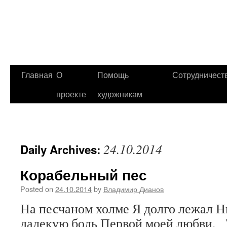
Главная
О
Помощь
Сотрудничест
проекте
художникам
24.10.2014
Daily Archives:
Корабельный пес
Posted on
24.10.2014
by
Владимир Дианов
На песчаном холме Я долго лежал 
далекую боль Первой моей любви.