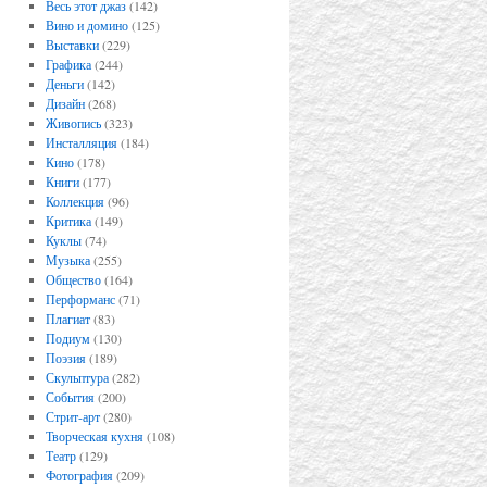
Весь этот джаз
(142)
Вино и домино
(125)
Выставки
(229)
Графика
(244)
Деньги
(142)
Дизайн
(268)
Живопись
(323)
Инсталляция
(184)
Кино
(178)
Книги
(177)
Коллекция
(96)
Критика
(149)
Куклы
(74)
Музыка
(255)
Общество
(164)
Перформанс
(71)
Плагиат
(83)
Подиум
(130)
Поэзия
(189)
Скульптура
(282)
События
(200)
Стрит-арт
(280)
Творческая кухня
(108)
Театр
(129)
Фотография
(209)