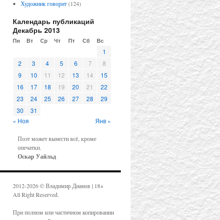
Художник говорит
(124)
Календарь публикаций
Декабрь 2013
Пн
Вт
Ср
Чт
Пт
Сб
Вс
1
2
3
4
5
6
7
8
9
10
11
12
13
14
15
16
17
18
19
20
21
22
23
24
25
26
27
28
29
30
31
« Ноя
Янв »
Поэт может вынести всё, кроме
опечатки.
Оскар Уайльд
2012-2026 © Владимир Дианов | 18+
All Right Reserved.
При полном или частичном копировании