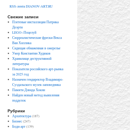
RSS-лента DIANOV-ART.RU
Свежие записи
Плетеные инсталляции Патрика
Доэрти
LEGO−Поцелуй
Сюрреалистические фрески Векса
Ван Хиллика
Сидящая обнаженная в ожерелье
Умер Константин Худяков
Хранилище деструктивной
литературы
Показатели российского арт-рынка
за 2025 год
Назначен гендиректор Владимиро-
Суздальского музея-заповедника
Памяти Дэвида Хокни
Найден новый метод выявления
подделок
Рубрики
Архитектура
(187)
Бизнес
(247)
Боди-арт
(139)