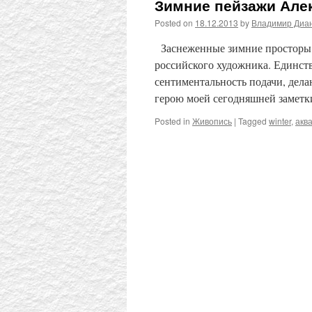
Зимние пейзажи Але
Posted on
18.12.2013
by
Владимир Диа
Заснеженные зимние просторы – 
российского художника. Единств
сентиментальность подачи, дел
герою моей сегодняшней заметки
Posted in
Живопись
|
Tagged
winter
,
акв