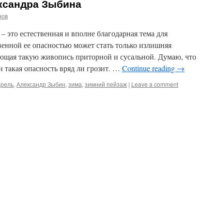
ксандра Зыбина
нов
это естественная и вполне благодарная тема для
енной ее опасностью может стать только излишняя
ающая такую живопись приторной и сусальной. Думаю, что
 такая опасность вряд ли грозит. …
Continue reading
→
арель
,
Александр Зыбин
,
зима
,
зимний пейзаж
|
Leave a comment