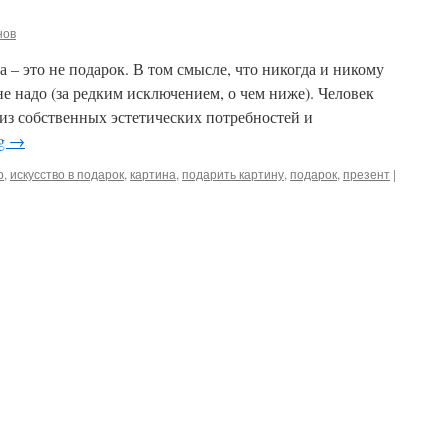
нов
 – это не подарок. В том смысле, что никогда и никому
не надо (за редким исключением, о чем ниже). Человек
 из собственных эстетических потребностей и
ng
→
р
,
искусство в подарок
,
картина
,
подарить картину
,
подарок
,
презент
|