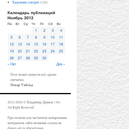
Художник говорит
(124)
Календарь публикаций
Ноябрь 2012
Пн
Вт
Ср
Чт
Пт
Сб
Вс
1
2
3
4
5
6
7
8
9
10
11
12
13
14
15
16
17
18
19
20
21
22
23
24
25
26
27
28
29
30
« Окт
Дек »
Поэт может вынести всё, кроме
опечатки.
Оскар Уайльд
2012-2026 © Владимир Дианов | 18+
All Right Reserved.
При полном или частичном копировании
материалов сайта активная ссылка на
dianov-art.ru обязательна.