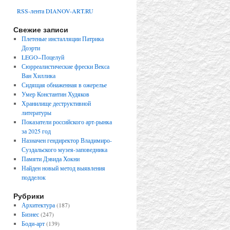
RSS-лента DIANOV-ART.RU
Свежие записи
Плетеные инсталляции Патрика
Доэрти
LEGO−Поцелуй
Сюрреалистические фрески Векса
Ван Хиллика
Сидящая обнаженная в ожерелье
Умер Константин Худяков
Хранилище деструктивной
литературы
Показатели российского арт-рынка
за 2025 год
Назначен гендиректор Владимиро-
Суздальского музея-заповедника
Памяти Дэвида Хокни
Найден новый метод выявления
подделок
Рубрики
Архитектура
(187)
Бизнес
(247)
Боди-арт
(139)