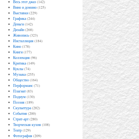
Весь этот джаз
(142)
Вино и домино
(125)
Выставки
(229)
Графика
(244)
Деньги
(142)
Дизайн
(268)
Живопись
(323)
Инсталляция
(184)
Кино
(178)
Книги
(177)
Коллекция
(96)
Критика
(149)
Куклы
(74)
Музыка
(255)
Общество
(164)
Перформанс
(71)
Плагиат
(83)
Подиум
(130)
Поэзия
(189)
Скульптура
(282)
События
(200)
Стрит-арт
(280)
Творческая кухня
(108)
Театр
(129)
Фотография
(209)